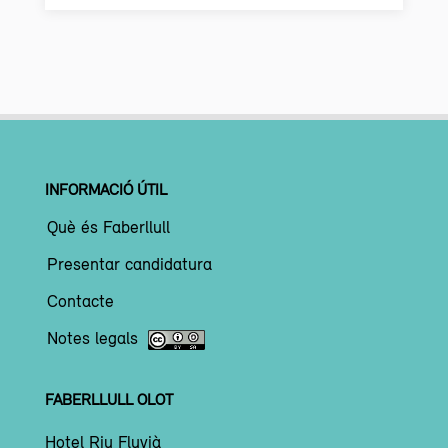
INFORMACIÓ ÚTIL
Què és Faberllull
Presentar candidatura
Contacte
Notes legals
FABERLLULL OLOT
Hotel Riu Fluvià