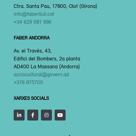
Ctra. Santa Pau, 17800, Olot (Girona)
info@faberllull.cat
+34 629 081 996
FABER ANDORRA
Av. el Través, 43,
Edifici del Bombers, 2a planta
AD400 La Massana (Andorra)
acciocultural@govern.ad
+376 875700
XARXES SOCIALS