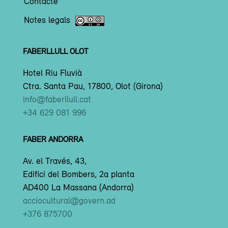
Contacte
Notes legals
FABERLLULL OLOT
Hotel Riu Fluvià
Ctra. Santa Pau, 17800, Olot (Girona)
info@faberllull.cat
+34 629 081 996
FABER ANDORRA
Av. el Través, 43,
Edifici del Bombers, 2a planta
AD400 La Massana (Andorra)
acciocultural@govern.ad
+376 875700