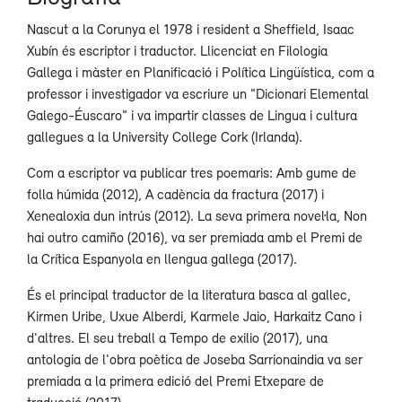
Nascut a la Corunya el 1978 i resident a Sheffield, Isaac
Xubín és escriptor i traductor. Llicenciat en Filologia
Gallega i màster en Planificació i Política Lingüística, com a
professor i investigador va escriure un "Dicionari Elemental
Galego-Éuscaro" i va impartir classes de Lingua i cultura
gallegues a la University College Cork (Irlanda).
Com a escriptor va publicar tres poemaris: Amb gume de
folla húmida (2012), A cadència da fractura (2017) i
Xenealoxia dun intrús (2012). La seva primera novel·la, Non
hai outro camiño (2016), va ser premiada amb el Premi de
la Crítica Espanyola en llengua gallega (2017).
És el principal traductor de la literatura basca al gallec,
Kirmen Uribe, Uxue Alberdi, Karmele Jaio, Harkaitz Cano i
d'altres. El seu treball a Tempo de exilio (2017), una
antologia de l'obra poètica de Joseba Sarrionaindia va ser
premiada a la primera edició del Premi Etxepare de
traducció (2017).