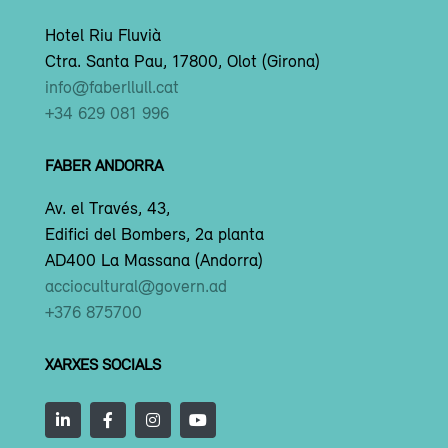
Hotel Riu Fluvià
Ctra. Santa Pau, 17800, Olot (Girona)
info@faberllull.cat
+34 629 081 996
FABER ANDORRA
Av. el Través, 43,
Edifici del Bombers, 2a planta
AD400 La Massana (Andorra)
acciocultural@govern.ad
+376 875700
XARXES SOCIALS