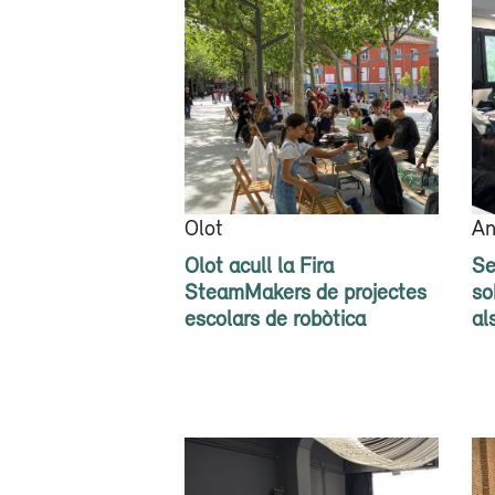
Olot
An
Olot acull la Fira
Se
SteamMakers de projectes
so
escolars de robòtica
al