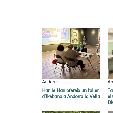
Andorra
An
Han le Han ofereix un taller
Ta
d’Ikebana a Andorra la Vella
el
Di