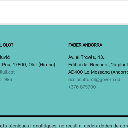
L OLOT
FABER ANDORRA
luvià
Av. el Través, 43,
 Pau, 17800, Olot (Girona)
Edifici del Bombers, 2a plan
lull.cat
AD400 La Massana (Andorr
81 996
acciocultural@govern.ad
+376 875700
ats tècniques i analítiques, no recull ni cedeix dades de car