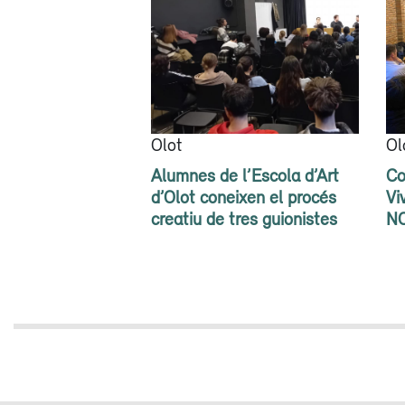
Olot
Ol
Alumnes de l’Escola d’Art
Co
d’Olot coneixen el procés
Vi
creatiu de tres guionistes
N