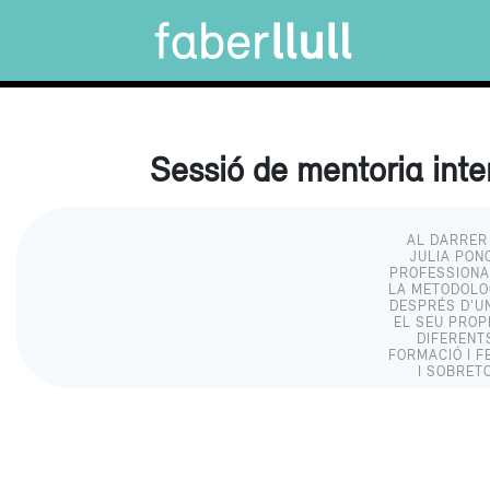
Sessió de mentoria int
AL DARRER 
JULIA PON
PROFESSIONA
LA METODOLOG
DESPRÉS D’UN
EL SEU PROP
DIFERENT
FORMACIÓ I F
I SOBRET