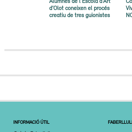
Alumnes de l’Escola d’Art
Co
d’Olot coneixen el procés
Vi
creatiu de tres guionistes
N
INFORMACIÓ ÚTIL
FABERLLUL