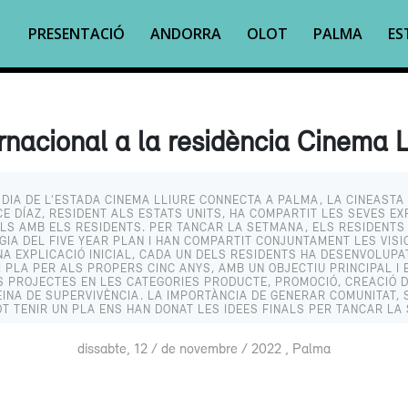
PRESENTACIÓ
ANDORRA
OLOT
PALMA
ES
ernacional a la residència Cinema 
DIA DE L’ESTADA CINEMA LLIURE CONNECTA A PALMA, LA CINEAST
CE DÍAZ, RESIDENT ALS ESTATS UNITS, HA COMPARTIT LES SEVES EX
LS AMB ELS RESIDENTS. PER TANCAR LA SETMANA, ELS RESIDENTS
IA DEL FIVE YEAR PLAN I HAN COMPARTIT CONJUNTAMENT LES VISI
A EXPLICACIÓ INICIAL, CADA UN DELS RESIDENTS HA DESENVOLUPA
I PLA PER ALS PROPERS CINC ANYS, AMB UN OBJECTIU PRINCIPAL I 
S PROJECTES EN LES CATEGORIES PRODUCTE, PROMOCIÓ, CREACIÓ D
EINA DE SUPERVIVÈNCIA. LA IMPORTÀNCIA DE GENERAR COMUNITAT,
OT TENIR UN PLA ENS HAN DONAT LES IDEES FINALS PER TANCAR LA
dissabte, 12 / de novembre / 2022 , Palma