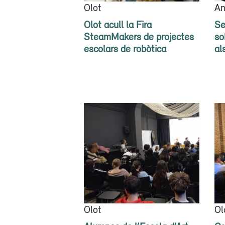
Olot
An
Olot acull la Fira
Se
SteamMakers de projectes
so
escolars de robòtica
al
Olot
Ol