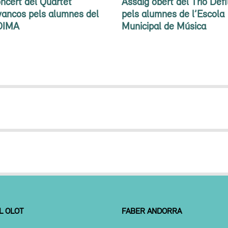
ncert del Quartet
Assaig obert del Trio Defi
vancos pels alumnes del
pels alumnes de l’Escola
OIMA
Municipal de Música
L OLOT
FABER ANDORRA