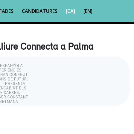
TADES
CANDIDATURES
[CA]
[EN]
Lliure Connecta a Palma
A ESPANYOLA
PERIÈNCIES
 HAN CONEGUT
ONS DE FUTUR.
T I PRESENTAT
ENCABINT ELS
E XARXES,
 SER CONSTANT
 SETMANA.