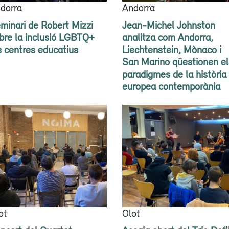
dorra
Andorra
minari de Robert Mizzi
Jean-Michel Johnston
bre la inclusió LGBTQ+
analitza com Andorra,
s centres educatius
Liechtenstein, Mònaco i
San Marino qüestionen el
paradigmes de la història
europea contemporània
ot
Olot