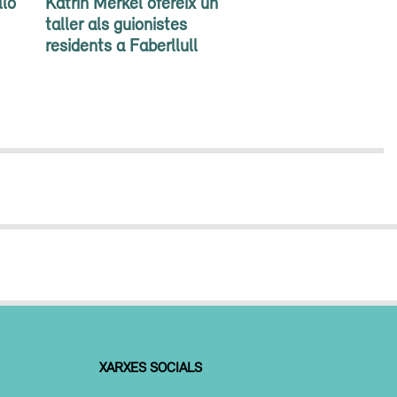
lló
Katrin Merkel ofereix un
taller als guionistes
residents a Faberllull
XARXES SOCIALS