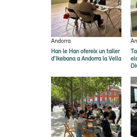
Andorra
An
Han le Han ofereix un taller
Ta
d’Ikebana a Andorra la Vella
el
Di