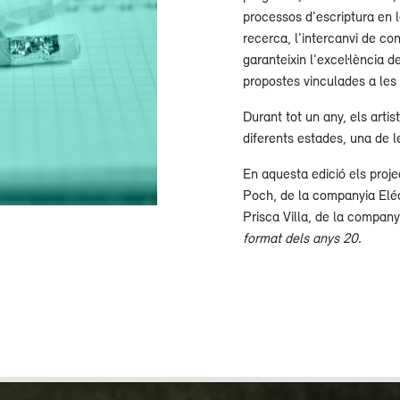
processos d'escriptura en l
recerca, l'intercanvi de c
garanteixin l'excel·lència de
propostes vinculades a les 
Durant tot un any, els arti
diferents estades, una de le
En aquesta edició els proje
Poch, de la companyia Eléc
Prisca Villa, de la compa
format dels anys 20
.