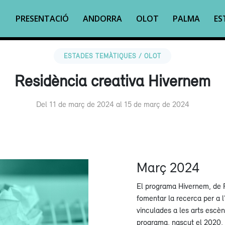
PRESENTACIÓ
ANDORRA
OLOT
PALMA
ES
ESTADES TEMÀTIQUES / OLOT
Residència creativa Hivernem
Del 11 de març de 2024 al 15 de març de 2024
Març 2024
El programa Hivernem, de Fi
fomentar la recerca per a l
vinculades a les arts escèni
programa, nascut el 2020, 