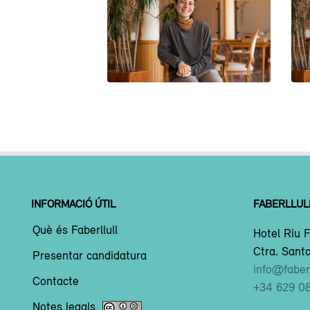
DANIELA POCH
INFORMACIÓ ÚTIL
FABERLLUL
Què és Faberllull
Hotel Riu F
Ctra. Santa
Presentar candidatura
info@faberl
Contacte
+34 629 0
Notes legals