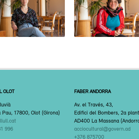
CLÀUDIA MIRAMBELL
PRISCA VILLA
L OLOT
FABER ANDORRA
luvià
Av. el Través, 43,
 Pau, 17800, Olot (Girona)
Edifici del Bombers, 2a plan
lull.cat
AD400 La Massana (Andorr
81 996
acciocultural@govern.ad
+376 875700