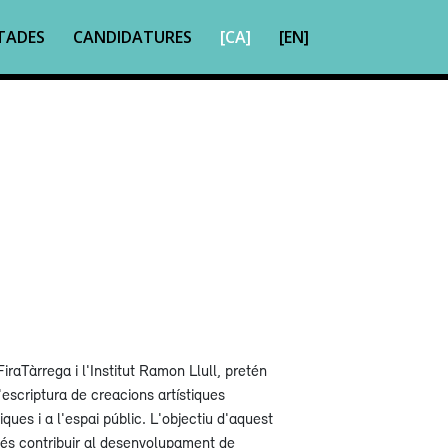
TADES
CANDIDATURES
[CA]
[EN]
raTàrrega i l'Institut Ramon Llull, pretén
'escriptura de creacions artístiques
ques i a l'espai públic. L'objectiu d'aquest
és contribuir al desenvolupament de