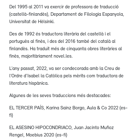
Del 1995 al 2011 va exercir de professora de traducció
(castellà-finlandès), Departament de Filologia Espanyola,
Universitat de Hèlsinki.
Des de 1992 és traductora literària del castellà i el
portuguès al finès, i des del 2016 també del català al
finlandès. Ha traduït més de cinquanta obres literàries al
finès, majoritàriament novel.les.
L’any passat, 2022, va ser condecorada amb la Creu de
l’Ordre d’Isabel la Catòlica pels mèrits com traductora de
literatura hispànica.
Algunes de les seves traduccions més destacades:
EL TERCER PAÍS, Karina Sainz Borgo, Aula & Co 2022 (es-
fi)
EL ASESINO HIPOCONDRIACO, Juan Jacinto Muñoz
Rengel, Moebius 2020 (es-fi)