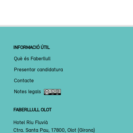
INFORMACIÓ ÚTIL
Què és Faberllull
Presentar candidatura
Contacte
Notes legals
FABERLLULL OLOT
Hotel Riu Fluvià
Ctra. Santa Pau, 17800, Olot (Girona)