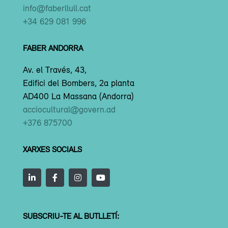
info@faberllull.cat
+34 629 081 996
FABER ANDORRA
Av. el Través, 43,
Edifici del Bombers, 2a planta
AD400 La Massana (Andorra)
acciocultural@govern.ad
+376 875700
XARXES SOCIALS
SUBSCRIU-TE AL BUTLLETÍ: