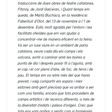
traduccions de dues obres de teatre catalanes,
Fitzroy
, de Jordi Galceran, i
Quant temps em
queda
, de Marta Buchaca, en la residència
Faberllull d’Olot, del 13 de novembre a l’1 de
desembre. Estic molt agraïda per l’entorn i les
facilitats oferides que em van ajudar a
concentrar-me de manera eficient en la feina.
Va ser un luxe viure en un ambient de parla
catalana, veure cada dia els camps i els
volcans, sortir a caminar amb les boires a
punta de dia i després posar fil a l’agulla, amb
el cap i el cor plens d’aire, de foc, de terra i de
pau. El temps em va retre més del que havia
previst, i vaig compartir els sopars i més
estones amb gent preciosa que va arribar a ser
com una família, encara que tots procedíem de
camps artístics i de recerca diferents, a més de
la diversitat d’edats i països d’origen. Crec que
tots ens vam arribar a sentir com si forméssim