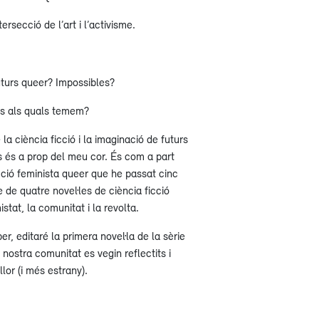
tersecció de l’art i l’activisme.
turs queer? Impossibles?
s als quals temem?
la ciència ficció i la imaginació de futurs
s és a prop del meu cor. És com a part
icció feminista queer que he passat cinc
 de quatre novel·les de ciència ficció
istat, la comunitat i la revolta.
r, editaré la primera novel·la de la sèrie
ostra comunitat es vegin reflectits i
lor (i més estrany).