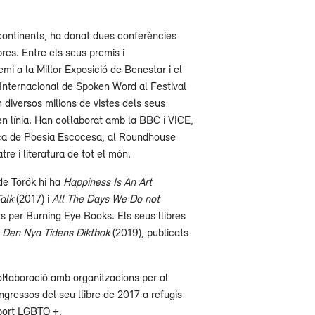
continents, ha donat dues conferències
bres. Entre els seus premis i
mi a la Millor Exposició de Benestar i el
 Internacional de Spoken Word al Festival
 diversos milions de vistes dels seus
n línia. Han col·laborat amb la BBC i VICE,
teca de Poesia Escocesa, al Roundhouse
tre i literatura de tot el món.
 de Török hi ha
Happiness Is An Art
alk
(2017) i
All The Days We Do not
ts per Burning Eye Books. Els seus llibres
i
Den Nya Tidens Diktbok
(2019), publicats
ol·laboració amb organitzacions per al
ngressos del seu llibre de 2017 a refugis
uport LGBTQ +.