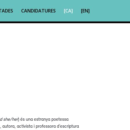
TADES
CANDIDATURES
[CA]
[EN]
d she/her
) és una estranya poetessa
 autora, activista i professora d’escriptura