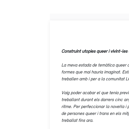
Construint utopies queer i vivint-les
La meva estada de temàtica queer a l
formes que mai hauria imaginat. Esti
treballen amb i per a la comunitat 
Vaig poder acabar el que tenia previs
treballant durant els darrers cinc any
ritme. Per perfeccionar la novel·la i
de persones queer i trans en els mitj
treballat fins ara.