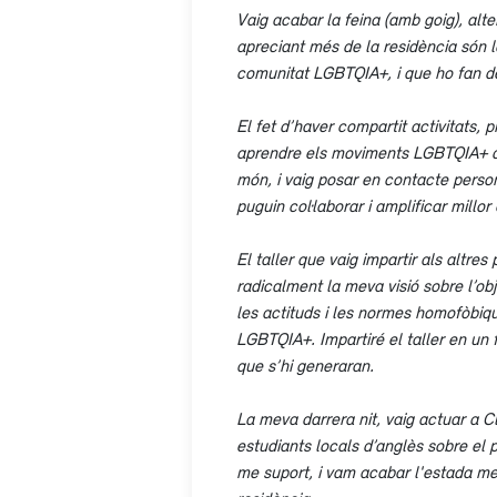
Vaig acabar la feina (amb goig), alt
apreciant més de la residència són l
comunitat LGBTQIA+, i que ho fan de
El fet d’haver compartit activitats,
aprendre els moviments LGBTQIA+ de 
món, i vaig posar en contacte perso
puguin col·laborar i amplificar millor 
El taller que vaig impartir als altre
radicalment la meva visió sobre l’obj
les actituds i les normes homofòbiqu
LGBTQIA+. Impartiré el taller en un 
que s’hi generaran.
La meva darrera nit, vaig actuar a Cl
estudiants locals d’anglès sobre el p
me suport, i vam acabar l'estada menj