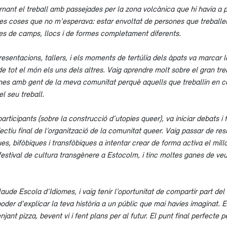
ernant el treball amb passejades per la zona volcànica que hi havia a 
es coses que no m'esperava: estar envoltat de persones que treballen
s de camps, llocs i de formes completament diferents.
 presentacions, tallers, i els moments de tertúlia dels àpats va marcar
tot el món els uns dels altres. Vaig aprendre molt sobre el gran tre
nes amb gent de la meva comunitat perquè aquells que treballin en ca
el seu treball.
s participants (sobre la construcció d’utopies queer), va iniciar debats
ectiu final de l’organització de la comunitat queer. Vaig passar de resis
es, bifòbiques i transfòbiques a intentar crear de forma activa el mil
festival de cultura transgènere a Estocolm, i tinc moltes ganes de ve
aude Escola d’Idiomes, i vaig tenir l’oportunitat de compartir part del
oder d'explicar la teva història a un públic que mai havies imaginat. E
ant pizza, bevent vi i fent plans per al futur. El punt final perfecte 