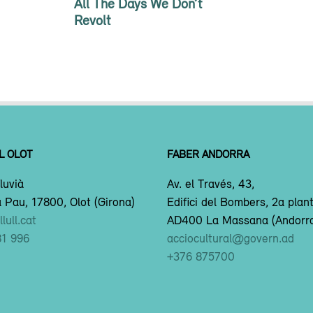
All The Days We Don’t
Revolt
L OLOT
FABER ANDORRA
luvià
Av. el Través, 43,
 Pau, 17800, Olot (Girona)
Edifici del Bombers, 2a plan
lull.cat
AD400 La Massana (Andorr
81 996
acciocultural@govern.ad
+376 875700