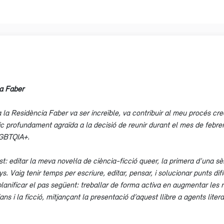
 a Faber
a Residència Faber va ser increïble, va contribuir al meu procés cre
c profundament agraïda a la decisió de reunir durant el mes de febrer 
LGBTQIA+.
t: editar la meva novel·la de ciència-ficció queer, la primera d’una s
s. Vaig tenir temps per escriure, editar, pensar, i solucionar punts dif
 planificar el pas següent: treballar de forma activa en augmentar les 
ans i la ficció, mitjançant la presentació d’aquest llibre a agents lit