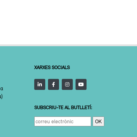
XARXES SOCIALS
ta
a)
SUBSCRIU-TE AL BUTLLETÍ: