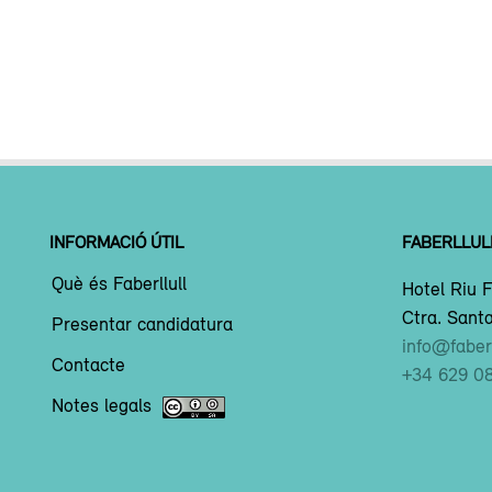
INFORMACIÓ ÚTIL
FABERLLUL
Què és Faberllull
Hotel Riu F
Ctra. Santa
Presentar candidatura
info@faberl
Contacte
+34 629 0
Notes legals