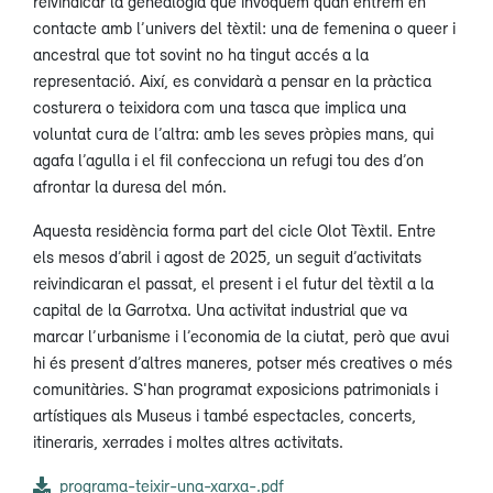
reivindicar la genealogia que invoquem quan entrem en
contacte amb l’univers del tèxtil: una de femenina o queer i
ancestral que tot sovint no ha tingut accés a la
representació. Així, es convidarà a pensar en la pràctica
costurera o teixidora com una tasca que implica una
voluntat cura de l’altra: amb les seves pròpies mans, qui
agafa l’agulla i el fil confecciona un refugi tou des d’on
afrontar la duresa del món.
Aquesta residència forma part del cicle Olot Tèxtil. Entre
els mesos d’abril i agost de 2025, un seguit d’activitats
reivindicaran el passat, el present i el futur del tèxtil a la
capital de la Garrotxa. Una activitat industrial que va
marcar l’urbanisme i l’economia de la ciutat, però que avui
hi és present d’altres maneres, potser més creatives o més
comunitàries. S'han programat exposicions patrimonials i
artístiques als Museus i també espectacles, concerts,
itineraris, xerrades i moltes altres activitats.
programa-teixir-una-xarxa-.pdf