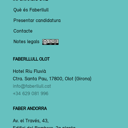
Què és Faberllull
Presentar candidatura
Contacte
Notes legals
FABERLLULL OLOT
Hotel Riu Fluvià
Ctra. Santa Pau, 17800, Olot (Girona)
info@faberllull.cat
+34 629 081 996
FABER ANDORRA
Av. el Través, 43,
Edifici del Bombers, 2a planta