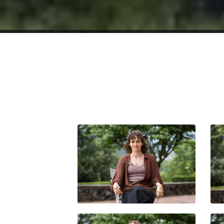
MIREIA IBÁÑEZ CID