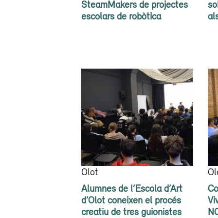
SteamMakers de projectes
so
escolars de robòtica
al
Olot
Ol
Alumnes de l’Escola d’Art
Co
d’Olot coneixen el procés
Vi
creatiu de tres guionistes
N