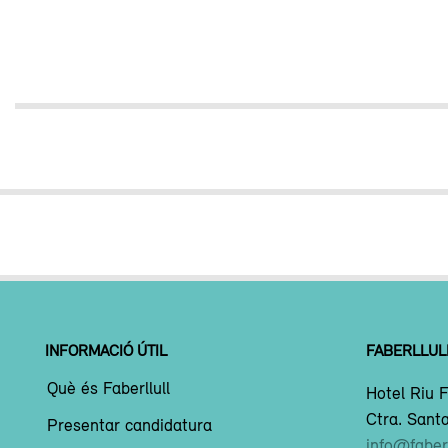
INFORMACIÓ ÚTIL
FABERLLUL
Què és Faberllull
Hotel Riu F
Ctra. Santa
Presentar candidatura
info@faberl