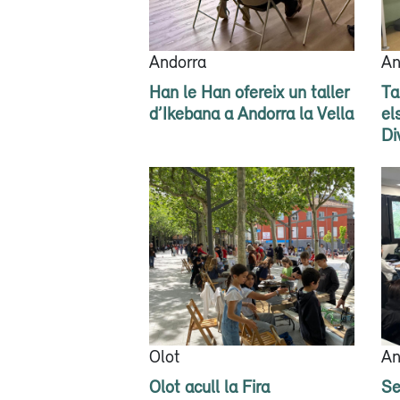
Andorra
An
Han le Han ofereix un taller
Ta
d’Ikebana a Andorra la Vella
el
Di
Olot
An
Olot acull la Fira
Se