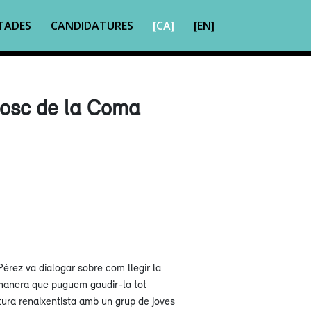
TADES
CANDIDATURES
[CA]
[EN]
Bosc de la Coma
érez va dialogar sobre com llegir la
manera que puguem gaudir-la tot
atura renaixentista amb un grup de joves