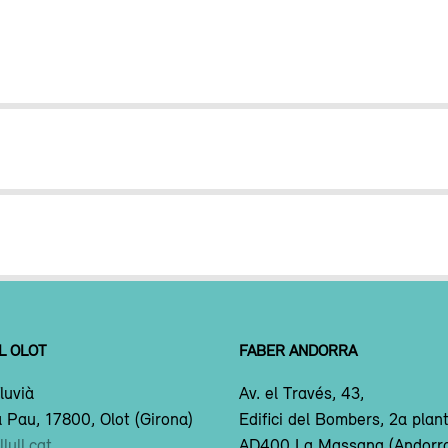
L OLOT
FABER ANDORRA
luvià
Av. el Través, 43,
 Pau, 17800, Olot (Girona)
Edifici del Bombers, 2a plan
lull.cat
AD400 La Massana (Andorr