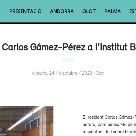
PRESENTACIÓ
ANDORRA
OLOT
PALMA
ES
 Carlos Gámez-Pérez a l’institut 
dimarts, 24 / d’octubre / 2023 , Olot
El resident Carlos Gámez-P
natura, com pensar-la de 
respectant-la i sobre liter