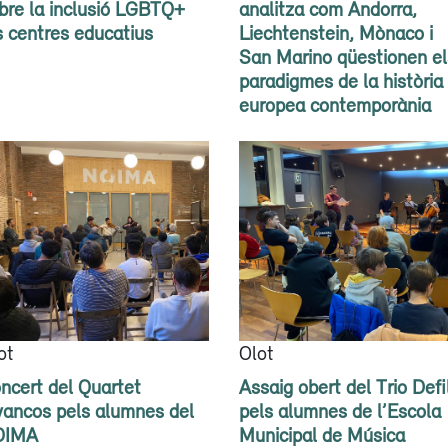
bre la inclusió LGBTQ+
analitza com Andorra,
s centres educatius
Liechtenstein, Mònaco i
San Marino qüestionen el
paradigmes de la història
europea contemporània
ot
Olot
ncert del Quartet
Assaig obert del Trio Defi
vancos pels alumnes del
pels alumnes de l’Escola
OIMA
Municipal de Música