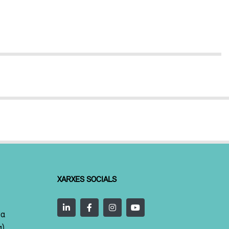
XARXES SOCIALS
ta
a)