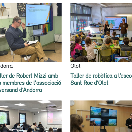
dorra
Olot
ller de Robert Mizzi amb
Taller de robòtica a l’esco
s membres de l'associació
Sant Roc d’Olot
versand d’Andorra