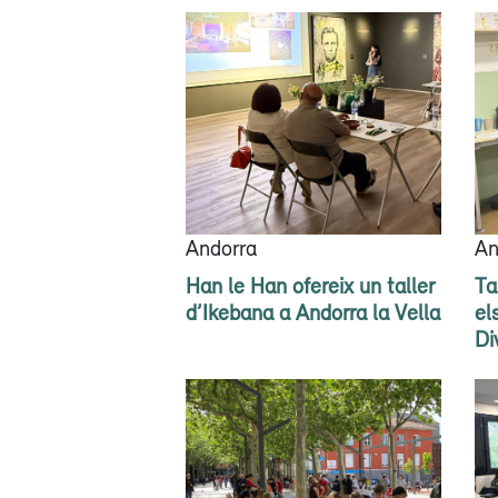
Andorra
An
Han le Han ofereix un taller
Ta
d’Ikebana a Andorra la Vella
el
Di