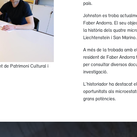
país.
Johnston es troba actualme
Faber Andorra. El seu objec
la història dels quatre mi
Liechtenstein i San Marino.
A més de la trobada amb el
resident de Faber Andorra t
per consultar diversos doc
t de Patrimoni Cultural i
investigació.
L'historiador ha destacat el
oportunitats als microestat
grans potències.