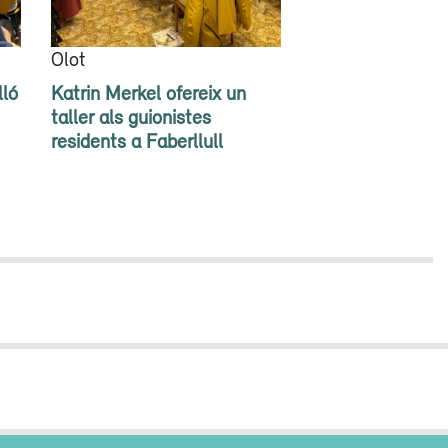
Olot
lló
Katrin Merkel ofereix un
taller als guionistes
residents a Faberllull