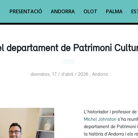
PRESENTACIÓ
ANDORRA
OLOT
PALMA
ES
l departament de Patrimoni Cultura
divendres, 17 / d’abril / 2026 , Andorra
L'historiador i professor d
Michel Johnston
s’ha reuni
departament de Patrimoni C
la història d'Andorra i els r