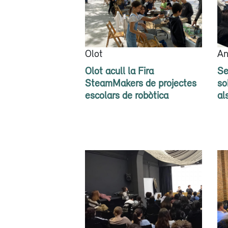
Olot
An
Olot acull la Fira
Se
SteamMakers de projectes
so
escolars de robòtica
al