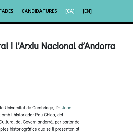
TADES
CANDIDATURES
[CA]
[EN]
l i l’Arxiu Nacional d’Andorra
e la Universitat de Cambridge, Dr.
Jean-
t amb l'historiador Pau Chica, del
ultural del Govern andorrà, per parlar de
eptes historiogràfics que se li presenten al