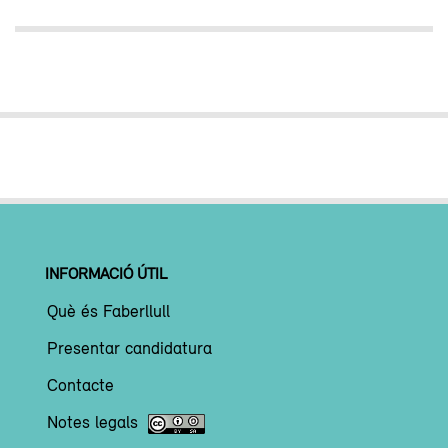
INFORMACIÓ ÚTIL
Què és Faberllull
Presentar candidatura
Contacte
Notes legals