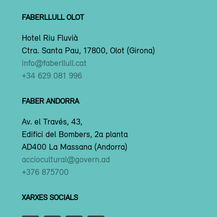
FABERLLULL OLOT
Hotel Riu Fluvià
Ctra. Santa Pau, 17800, Olot (Girona)
info@faberllull.cat
+34 629 081 996
FABER ANDORRA
Av. el Través, 43,
Edifici del Bombers, 2a planta
AD400 La Massana (Andorra)
acciocultural@govern.ad
+376 875700
XARXES SOCIALS