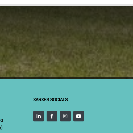
XARXES SOCIALS
ta
a)