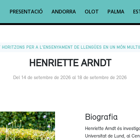
PRESENTACIÓ
ANDORRA
OLOT
PALMA
ES
 HORITZONS PER A L’ENSENYAMENT DE LLENGÜES EN UN MÓN MULTILI
HENRIETTE ARNDT
Del 14 de setembre de 2026 al 18 de setembre de 2026
Biografia
Henriette Arndt és investig
Universitat de Lund, al Cent