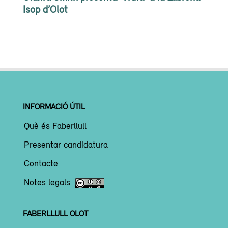
Isop d’Olot
INFORMACIÓ ÚTIL
Què és Faberllull
Presentar candidatura
Contacte
Notes legals
FABERLLULL OLOT