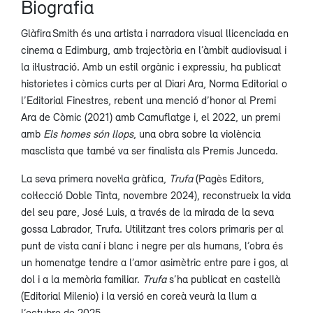
Biografia
Glàfira Smith és una artista i narradora visual llicenciada en
cinema a Edimburg, amb trajectòria en l’àmbit audiovisual i
la il·lustració. Amb un estil orgànic i expressiu, ha publicat
historietes i còmics curts per al Diari Ara, Norma Editorial o
l’Editorial Finestres, rebent una menció d’honor al Premi
Ara de Còmic (2021) amb Camuflatge i, el 2022, un premi
amb
Els homes s
ó
n llops
, una obra sobre la violència
masclista que també va ser finalista als Premis Junceda.
La seva primera novel·la gràfica,
Trufa
(Pagès Editors,
col·lecció Doble Tinta, novembre 2024), reconstrueix la vida
del seu pare, José Luis, a través de la mirada de la seva
gossa Labrador, Trufa. Utilitzant tres colors primaris per al
punt de vista caní i blanc i negre per als humans, l’obra és
un homenatge tendre a l’amor asimètric entre pare i gos, al
dol i a la memòria familiar.
Trufa
s’ha publicat en castellà
(Editorial Milenio) i la versió en coreà veurà la llum a
l’octubre de 2025.