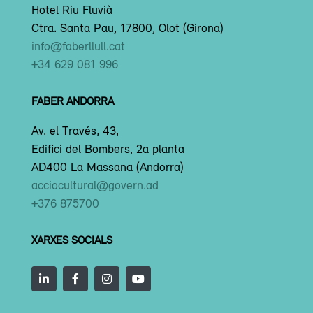
Hotel Riu Fluvià
Ctra. Santa Pau, 17800, Olot (Girona)
info@faberllull.cat
+34 629 081 996
FABER ANDORRA
Av. el Través, 43,
Edifici del Bombers, 2a planta
AD400 La Massana (Andorra)
acciocultural@govern.ad
+376 875700
XARXES SOCIALS