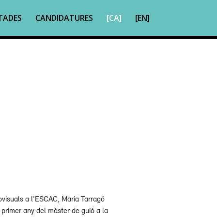
TADES
CANDIDATURES
[CA]
[EN]
visuals a l'ESCAC, Maria Tarragó
 primer any del màster de guió a la