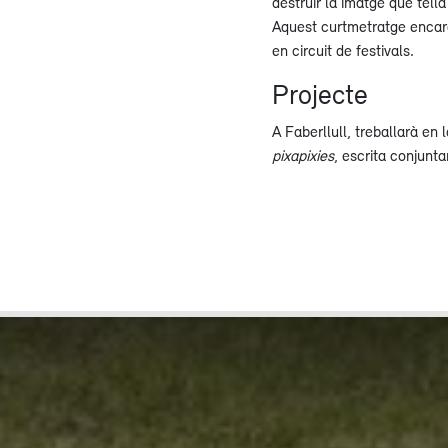
destruir la imatge que tell
Aquest curtmetratge encara
en circuit de festivals.
Projecte
A Faberllull, treballarà en 
pixapixies
, escrita conjun