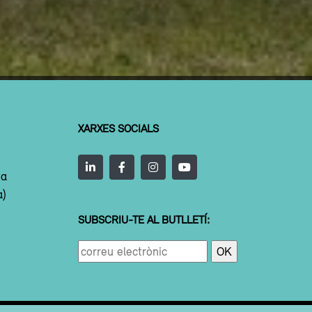
XARXES SOCIALS
ta
a)
SUBSCRIU-TE AL BUTLLETÍ: