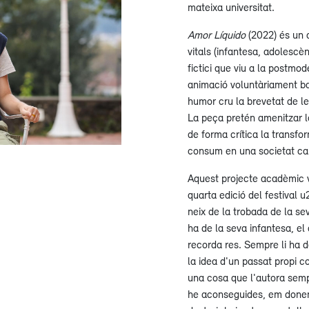
mateixa universitat.
Amor Líquido
(2022) és un a
vitals (infantesa, adolescè
fictici que viu a la postmod
animació voluntàriament ba
humor cru la brevetat de le
La peça pretén amenitzar l
de forma crítica la transf
consum en una societat capi
Aquest projecte acadèmic v
quarta edició del festival u
neix de la trobada de la se
ha de la seva infantesa, el
recorda res. Sempre li ha do
la idea d'un passat propi c
una cosa que l'autora sempr
he aconseguides, em donen