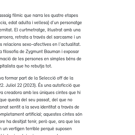
ssaig fílmic que narra les quatre etapes
ncia, edat adulta i vellesa) d'un personatge
ernitat. El curtmetratge, il·lustrat amb una
rroera, retrata a través del sarcasme i un
s relacions sexo-afectives en l'actualitat.
a filosofia de Zygmunt Bauman i exposar
ormació de les persones en simples béns de
talista que ho rebutja tot.
a formar part de la Selecció off de la
22. Juliol 22 (2023). És una autoficció que
va creadora amb les úniques cintes que hi
 que queda del seu passat, del que no
nat sentit a la seva identitat a través de
ompletament artificial; aquestes cintes són
e ha desitjat tenir, però que, ara que les
 un vertigen terrible perquè suposen