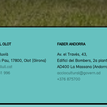
L OLOT
FABER ANDORRA
luvià
Av. el Través, 43,
 Pau, 17800, Olot (Girona)
Edifici del Bombers, 2a plan
lull.cat
AD400 La Massana (Andorr
81 996
acciocultural@govern.ad
+376 875700