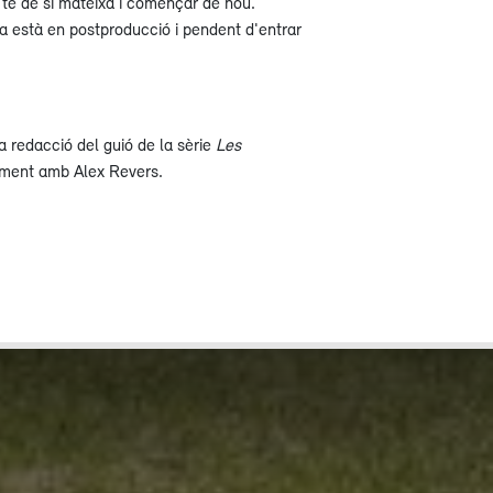
a té de si mateixa i començar de nou.
 està en postproducció i pendent d'entrar
la redacció del guió de la sèrie
Les
tament amb Alex Revers.