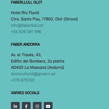
FABERLLULL OLOT
Hotel Riu Fluvià
Ctra. Santa Pau, 17800, Olot (Girona)
info@faberllull.cat
+34 629 081 996
FABER ANDORRA
Av. el Través, 43,
Edifici del Bombers, 2a planta
AD400 La Massana (Andorra)
acciocultural@govern.ad
+376 875700
XARXES SOCIALS