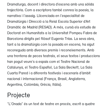
Dramaturga, docent i directora d’escena amb una sòlida
trajectòria. Com a escriptora també conrea la poesia, la
narrativa i l’assaig. Llicenciada en l’especialitat de
Dramatúrgia i Direcció a la Reial Escola Superior d’Art
Dramàtic de Madrid (RESAD). A més, cursà els estudis de
Doctorat en Humanitats a la Universitat Pompeu Fabra de
Barcelona dirigits pel filòsof Eugenio Trías. La seva obra,
tant a la dramatúrgia com la posada en escena, ha sigut
reconeguda amb diversos premis i reconeixements. Amb
una trentena de peces teatrals, el seus textos i produccions
han pogut veure’s a espais com el Teatre Nacional de
Catalunya, el Teatro Español, La Sala Beckett, La Sala
Cuarta Pared i a diferents festivals i escenaris d’àmbit
nacional i internacional (França, Brasil, Anglaterra,
Argentina, Colòmbia, Grècia, Itàlia).
Projecte
“L'Onada” és un text de teatre en procés, escrit a quatre