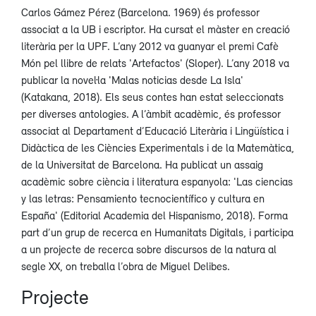
Carlos Gámez Pérez (Barcelona. 1969) és professor
associat a la UB i escriptor. Ha cursat el màster en creació
literària per la UPF. L’any 2012 va guanyar el premi Cafè
Món pel llibre de relats 'Artefactos' (Sloper). L’any 2018 va
publicar la novel·la 'Malas noticias desde La Isla'
(Katakana, 2018). Els seus contes han estat seleccionats
per diverses antologies. A l’àmbit acadèmic, és professor
associat al Departament d’Educació Literària i Lingüística i
Didàctica de les Ciències Experimentals i de la Matemàtica,
de la Universitat de Barcelona. Ha publicat un assaig
acadèmic sobre ciència i literatura espanyola: 'Las ciencias
y las letras: Pensamiento tecnocientífico y cultura en
España' (Editorial Academia del Hispanismo, 2018). Forma
part d’un grup de recerca en Humanitats Digitals, i participa
a un projecte de recerca sobre discursos de la natura al
segle XX, on treballa l’obra de Miguel Delibes.
Projecte