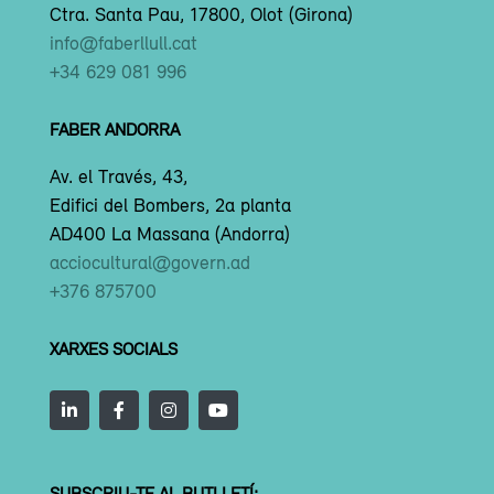
Ctra. Santa Pau, 17800, Olot (Girona)
info@faberllull.cat
+34 629 081 996
FABER ANDORRA
Av. el Través, 43,
Edifici del Bombers, 2a planta
AD400 La Massana (Andorra)
acciocultural@govern.ad
+376 875700
XARXES SOCIALS
SUBSCRIU-TE AL BUTLLETÍ: