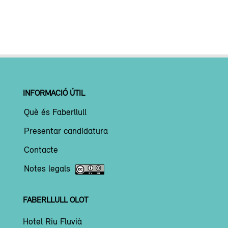
INFORMACIÓ ÚTIL
Què és Faberllull
Presentar candidatura
Contacte
Notes legals
FABERLLULL OLOT
Hotel Riu Fluvià