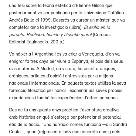
una tesi sobre la teoria estètica d'Etienne Gilson que
posteriorment va ser publicada per la Universidad Católica
Andrés Bello el 1999. Després va cursar un màster, que va
completar amb la investigació (llibre):
El exilio en la
paraula. Realidad, ficción y filosofía moral
(Caracas:
Editorial Equinoccio. 200 p.).
Va néixer a l'Argentina i es va criar a Veneçuela, d'on va
emigrar fa tres anys per viure a Espanya, el país dels seus
avis materns. A Madrid, on viu ara, ha escrit cròniques,
cròniques, articles d'opinió i entrevistes per a mitjans
nacionals i internacionals. En aquests textos utilitza la seva
formació filosòfica per narrar i examinar les seves pròpies
experiències i també les experiències d'altres persones.
Des de fa uns quants anys practica l'escriptura creativa
amb històries en què s'esforça per potenciar el potencial
ètic de la ficció. “Una narració només funciona —diu Sandra
Caula—, quan (re)presenta individus concrets enmig dels