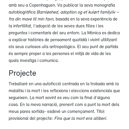
amb seu a Copenhaguen. Va publicar la seva monografia
autobiogràfica
Barnløshed, adoption og et kulørt familyliv –
fra din mave til min favn,
basada en la seva experiència de
la infertilitat, l'adopció de les seves dues filles i les
preguntes i comentaris del seu entorn. La Mònica es dedica
a explicar històries de pensament quotidià i vivint utilitzant
els seus curiosos ulls antropològics. El seu punt de partida
és sempre proper a les persones el mitjà de vida de les
quals investiga i comunica.
Projecte
Treballaré en una autoficció centrada en la trobada amb la
malaltia i la mort i les reflexions i eleccions existencials que
segueixen. La mort sovint es veu com la final d'alguna
cosa. En la meva narració, prenent com a punt la mort dels
meus pares sortida- esdevé un començament. Títol
provisional del projecte:
Fins que la mort ens alliberi.