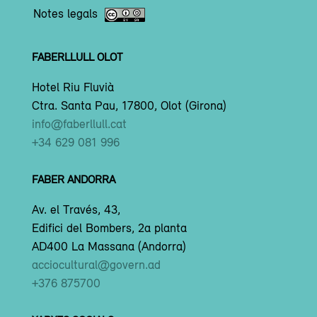
Notes legals
FABERLLULL OLOT
Hotel Riu Fluvià
Ctra. Santa Pau, 17800, Olot (Girona)
info@faberllull.cat
+34 629 081 996
FABER ANDORRA
Av. el Través, 43,
Edifici del Bombers, 2a planta
AD400 La Massana (Andorra)
acciocultural@govern.ad
+376 875700