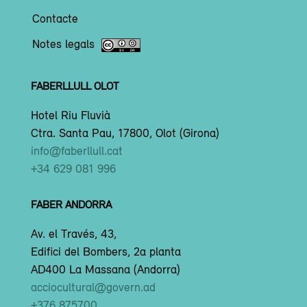
Contacte
Notes legals
FABERLLULL OLOT
Hotel Riu Fluvià
Ctra. Santa Pau, 17800, Olot (Girona)
info@faberllull.cat
+34 629 081 996
FABER ANDORRA
Av. el Través, 43,
Edifici del Bombers, 2a planta
AD400 La Massana (Andorra)
acciocultural@govern.ad
+376 875700