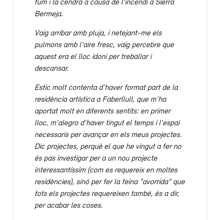
fum i la cendra a causa de l'incendi a Sierra
Bermeja.
Vaig arribar amb pluja, i netejant-me els
pulmons amb l'aire fresc, vaig percebre que
aquest era el lloc idoni per treballar i
descansar.
Estic molt contenta d'haver format part de la
residència artística a Faberllull, que m'ha
aportat molt en diferents sentits: en primer
lloc, m'alegro d'haver tingut el temps i l'espai
necessaris per avançar en els meus projectes.
Dic projectes, perquè el que he vingut a fer no
és pas investigar per a un nou projecte
interessantíssim (com es requereix en moltes
residències), sinó per fer la feina "avorrida" que
tots els projectes requereixen també, és a dir,
per acabar les coses.