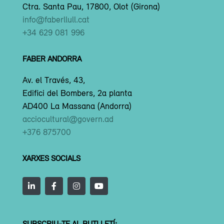
Ctra. Santa Pau, 17800, Olot (Girona)
info@faberllull.cat
+34 629 081 996
FABER ANDORRA
Av. el Través, 43,
Edifici del Bombers, 2a planta
AD400 La Massana (Andorra)
acciocultural@govern.ad
+376 875700
XARXES SOCIALS
SUBSCRIU-TE AL BUTLLETÍ: