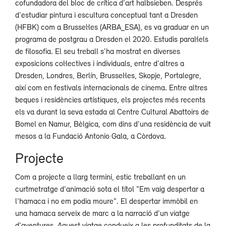
cofundadora del bloc de crítica d'art halbsieben. Després
d'estudiar pintura i escultura conceptual tant a Dresden
(HFBK) com a Brussel·les (ARBA_ESA), es va graduar en un
programa de postgrau a Dresden el 2020. Estudis paral·lels
de filosofia. El seu treball s'ha mostrat en diverses
exposicions col·lectives i individuals, entre d'altres a
Dresden, Londres, Berlín, Brussel·les, Skopje, Portalegre,
així com en festivals internacionals de cinema. Entre altres
beques i residències artístiques, els projectes més recents
els va durant la seva estada al Centre Cultural Abattoirs de
Bomel en Namur, Bèlgica, com dins d'una residència de vuit
mesos a la Fundació Antonio Gala, a Còrdova.
Projecte
Com a projecte a llarg termini, estic treballant en un
curtmetratge d'animació sota el títol "Em vaig despertar a
l'hamaca i no em podia moure". El despertar immòbil en
una hamaca serveix de marc a la narració d'un viatge
d'aventures. Aquest viatge condueix a les profunditats de la