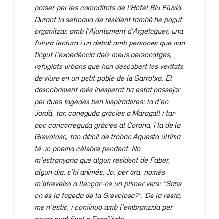
potser per les comoditats de l'Hotel Riu Fluvià.
Durant la setmana de resident també he pogut
organitzar, amb l'Ajuntament d'Argelaguer, una
futura lectura i un debat amb persones que han
tingut l'experiència dels meus personatges,
refugiats urbans que han descobert les veritats
de viure en un petit poble de la Garrotxa. El
descobriment més inesperat ha estat passejar
per dues fagedes ben inspiradores: la d'en
Jordà, tan coneguda gràcies a Maragall i tan
poc concorreguda gràcies al Corona, i la de la
Grevolosa, tan difícil de trobar. Aquesta última
té un poema cèlebre pendent. No
m'estranyaria que algun resident de Faber,
algun dia, s'hi animés. Jo, per ara, només
m'atreveixo a llençar-ne un primer vers: "Saps
on és la fageda de la Grevolosa?". De la resta,
me n'estic, i continuo amb l'embranzida per
posar punt final a
Fragilitats
.