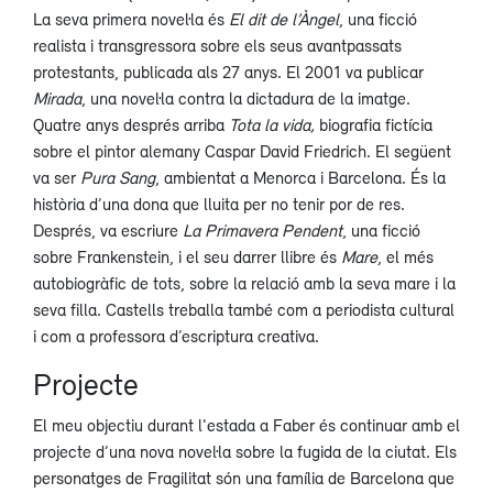
La seva primera novel·la és
El dit de l’Àngel
, una ficció
realista i transgressora sobre els seus avantpassats
protestants, publicada als 27 anys. El 2001 va publicar
Mirada
, una novel·la contra la dictadura de la imatge.
Quatre anys després arriba
Tota la vida,
biografia fictícia
sobre el pintor alemany Caspar David Friedrich. El següent
va ser
Pura Sang
, ambientat a Menorca i Barcelona. És la
història d’una dona que lluita per no tenir por de res.
Després, va escriure
La Primavera Pendent
, una ficció
sobre Frankenstein, i el seu darrer llibre és
Mare
, el més
autobiogràfic de tots, sobre la relació amb la seva mare i la
seva filla. Castells treballa també com a periodista cultural
i com a professora d’escriptura creativa.
Projecte
El meu objectiu durant l'estada a Faber és continuar amb el
projecte d’una nova novel·la sobre la fugida de la ciutat. Els
personatges de Fragilitat són una família de Barcelona que