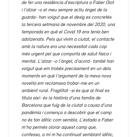
de fer una residència d'escriptura a Faber Olot
i l'atzar -o el meu sempre actiu àngel de la
guarda- han volgut que el desig es concretés
la tercera setmana de novembre del 2020, una
temporada en què el Covid 19 ens tenia ben
adotzenats. Pels qui vivim a ciutat, el contacte
amb la natura era una necessitat cada cop
més urgent pel que comporta de salut física i
mental. L'atzar -o l'àngel, d'acord- també han
volgut que em trobés precisament en un dels
moments en què l'argument de la meva nova
novel·la em reclamava trobar-me en un
ambient rural.
Fragilitat
-si és que al final es
titula així- és la història d'una família de
Barcelona que fuig de la ciutat a causa d'una
pandèmia i comença a descobrir que el camp
no és tan idíl·lic com sembla. L'estada a Faber
m'ha permès olorar aquest camp que,
confesso, a mi m'ha continuat semblant idíl·lic,