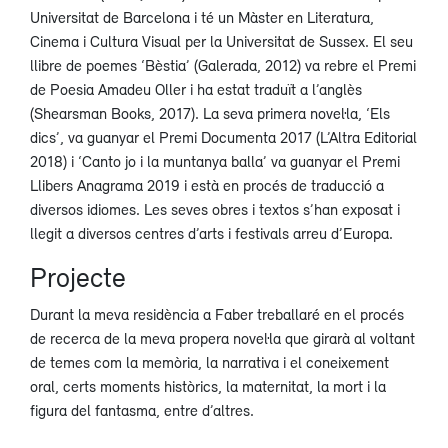
Universitat de Barcelona i té un Màster en Literatura,
Cinema i Cultura Visual per la Universitat de Sussex. El seu
llibre de poemes ‘Bèstia’ (Galerada, 2012) va rebre el Premi
de Poesia Amadeu Oller i ha estat traduït a l’anglès
(Shearsman Books, 2017). La seva primera novel·la, ‘Els
dics’, va guanyar el Premi Documenta 2017 (L’Altra Editorial
2018) i ‘Canto jo i la muntanya balla’ va guanyar el Premi
Llibers Anagrama 2019 i està en procés de traducció a
diversos idiomes. Les seves obres i textos s’han exposat i
llegit a diversos centres d’arts i festivals arreu d’Europa.
Projecte
Durant la meva residència a Faber treballaré en el procés
de recerca de la meva propera novel·la que girarà al voltant
de temes com la memòria, la narrativa i el coneixement
oral, certs moments històrics, la maternitat, la mort i la
figura del fantasma, entre d’altres.