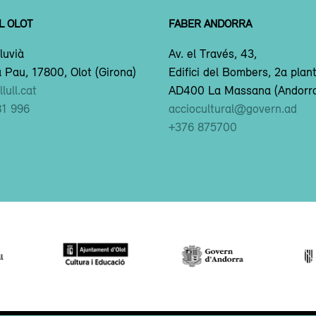
L OLOT
FABER ANDORRA
luvià
Av. el Través, 43,
 Pau, 17800, Olot (Girona)
Edifici del Bombers, 2a plan
lull.cat
AD400 La Massana (Andorr
81 996
acciocultural@govern.ad
+376 875700