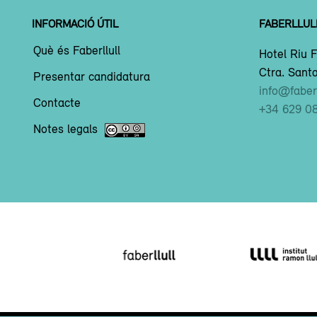
INFORMACIÓ ÚTIL
FABERLLUL
Què és Faberllull
Hotel Riu F
Ctra. Santa
Presentar candidatura
info@faberl
Contacte
+34 629 0
Notes legals