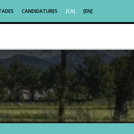
TADES
CANDIDATURES
[CA]
[EN]