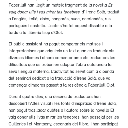
Faberllull han llegit un mateix fragment de la novel·la
Et
vaig donar ulls i vas mirar les tenebres
, d’ Irene Solà, traduït
a l’anglès, italià, xinès, hongarès, suec, neerlandès, rus
portuguès i castellà. L’acte s’ha fet aquest dissabte a la
tarda a la llibreria Isop d’Olot.
El públic assistent ha pogut comparar els matisos i
interpretacions que adquireix un text quan es tradueix als
diversos idiomes i alhora comentar amb els traductors les
dificultats que es troben en adaptar l’obra catalana a la
seva llengua materna. L’activitat ha servit com a cloenda
del seminari dedicat a la traducció d’Irene Solà, que va
començar dimecres passat a la residència Faberllull Olot.
Durant quatre dies, una desena de traductors han
descobert l’Atles visual i les fonts d’inspiració d’Irene Solà,
han pogut traslladar dubtes a l’autora sobre la novel·la Et
vaig donar ulls i vas mirar les tenebres, han passejat per les
Guilleries i el Montseny, escenaris del llibre, i han participat