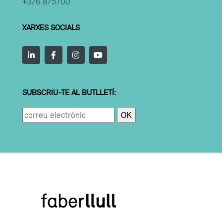
+376 875700
XARXES SOCIALS
SUBSCRIU-TE AL BUTLLETÍ: