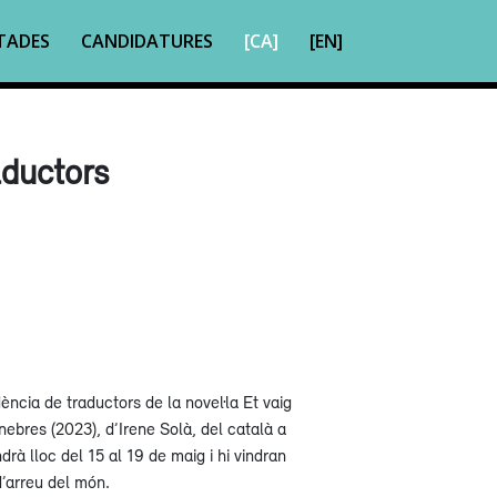
TADES
CANDIDATURES
[CA]
[EN]
aductors
dència de traductors de la novel·la Et vaig
enebres (2023), d’Irene Solà, del català a
ndrà lloc del 15 al 19 de maig i hi vindran
’arreu del món.