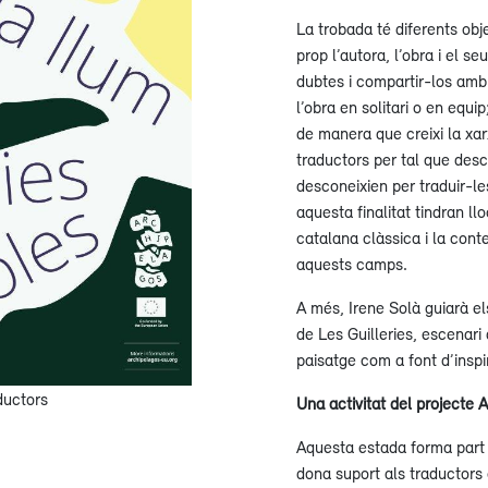
La trobada té diferents ob
prop l’autora, l’obra i el se
dubtes i compartir-los amb a
l’obra en solitari o en equip
de manera que creixi la xar
traductors per tal que desc
desconeixien per traduir-le
aquesta finalitat tindran ll
catalana clàssica i la cont
aquests camps.
A més, Irene Solà guiarà e
de Les Guilleries, escenari 
paisatge com a font d’inspi
ductors
Una activitat del projecte 
Aquesta estada forma part 
dona suport als traductors 