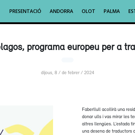
PRESENTACIÓ
ANDORRA
OLOT
PALMA
ES
lagos, programa europeu per a tr
dijous, 8 / de febrer / 2024
Faberllull acollirà una resi
donar ulls i vas mirar les t
altres llengües. L’estada ti
una desena de traductors d