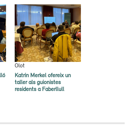
Olot
lló
Katrin Merkel ofereix un
taller als guionistes
residents a Faberllull