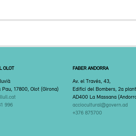
L OLOT
FABER ANDORRA
luvià
Av. el Través, 43,
 Pau, 17800, Olot (Girona)
Edifici del Bombers, 2a plan
lull.cat
AD400 La Massana (Andorr
81 996
acciocultural@govern.ad
+376 875700