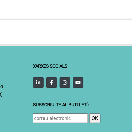
XARXES SOCIALS
ta
a)
SUBSCRIU-TE AL BUTLLETÍ: