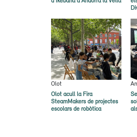
d’Ikebana a Andorra la Vella
el
Di
Olot
An
Olot acull la Fira
Se
SteamMakers de projectes
so
escolars de robòtica
al