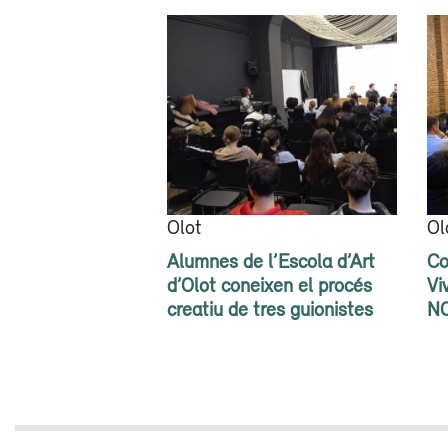
Olot
Ol
Alumnes de l’Escola d’Art
Co
d’Olot coneixen el procés
Vi
creatiu de tres guionistes
N