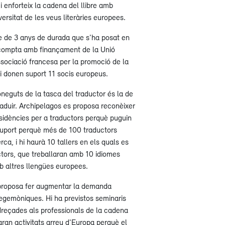
 enforteix la cadena del llibre amb
versitat de les veus literàries europees.
e de 3 anys de durada que s'ha posat en
 compta amb finançament de la Unió
ssociació francesa per la promoció de la
hi donen suport 11 socis europeus.
eguts de la tasca del traductor és la de
raduir. Archipelagos es proposa reconèixer
sidències per a traductors perquè puguin
 suport perquè més de 100 traductors
ca, i hi haurà 10 tallers en els quals es
tors, que treballaran amb 10 idiomes
 altres llengües europees.
proposa fer augmentar la demanda
hegemòniques. Hi ha previstos seminaris
 adreçades als professionals de la cadena
raran activitats arreu d'Europa perquè el