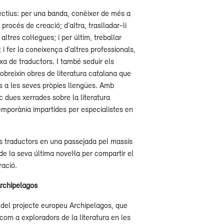
jectius: per una banda, conèixer de més a
u procés de creació; d’altra, traslladar-li
ltres col·legues; i per últim, treballar
; i fer la coneixença d’altres professionals,
xa de traductors. I també seduir els
obreixin obres de literatura catalana que
s a les seves pròpies llengües. Amb
oc dues xerrades sobre la literatura
emporània impartides per especialistes en
ls traductors en una passejada pel massís
de la seva última novel·la per compartir el
ració.
Archipelagos
del projecte europeu Archipelagos, que
com a exploradors de la literatura en les