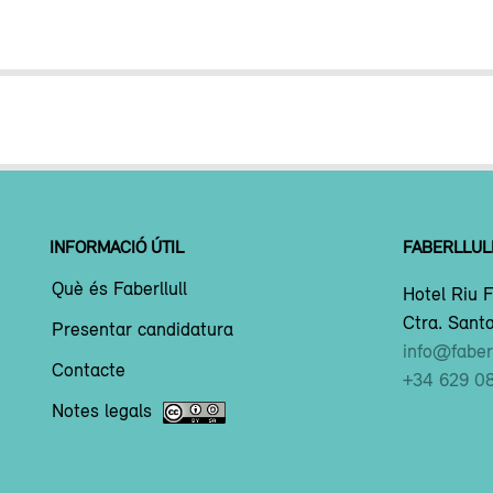
INFORMACIÓ ÚTIL
FABERLLUL
Què és Faberllull
Hotel Riu F
Ctra. Santa
Presentar candidatura
info@faberl
Contacte
+34 629 0
Notes legals