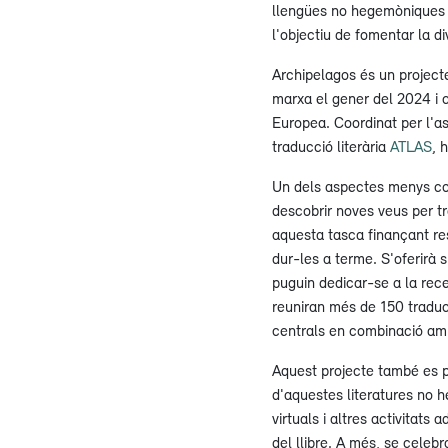
llengües no hegemòniques i
l'objectiu de fomentar la di
Archipelagos és un project
marxa el gener del 2024 i
Europea. Coordinat per l'a
traducció literària
ATLAS
, 
Un dels aspectes menys con
descobrir noves veus per t
aquesta tasca finançant re
dur-les a terme. S'oferirà
puguin dedicar-se a la recer
reuniran més de 150 traduc
centrals en combinació amb
Aquest projecte també es 
d'aquestes literatures no 
virtuals i altres activitats
del llibre. A més, se celeb