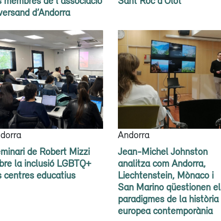
s membres de l'associació
Sant Roc d’Olot
versand d’Andorra
dorra
Andorra
minari de Robert Mizzi
Jean-Michel Johnston
bre la inclusió LGBTQ+
analitza com Andorra,
s centres educatius
Liechtenstein, Mònaco i
San Marino qüestionen el
paradigmes de la història
europea contemporània