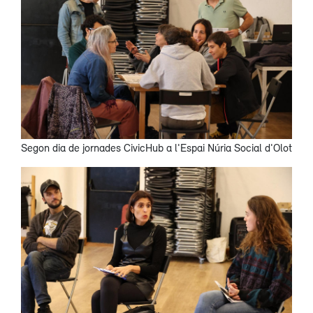
Segon dia de jornades CivicHub a l'Espai Núria Social d'Olot