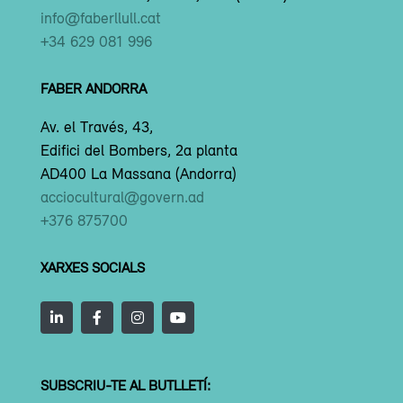
info@faberllull.cat
+34 629 081 996
FABER ANDORRA
Av. el Través, 43,
Edifici del Bombers, 2a planta
AD400 La Massana (Andorra)
acciocultural@govern.ad
+376 875700
XARXES SOCIALS
SUBSCRIU-TE AL BUTLLETÍ: