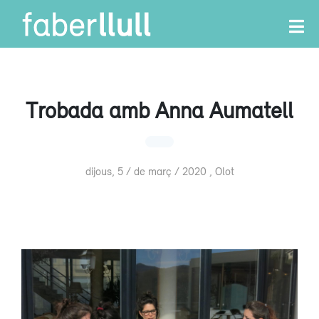
Trobada amb Anna Aumatell
dijous, 5 / de març / 2020 , Olot