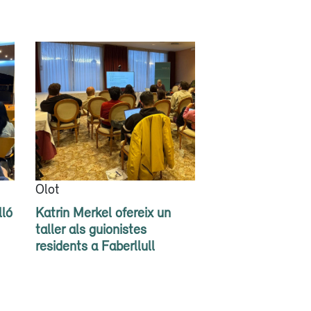
Olot
lló
Katrin Merkel ofereix un
taller als guionistes
residents a Faberllull