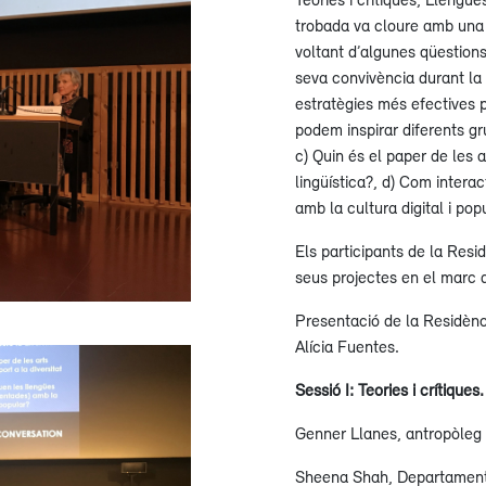
trobada va cloure amb una s
voltant d’algunes qüestions
seva convivència durant la 
estratègies més efectives pe
podem inspirar diferents gru
c) Quin és el paper de les a
lingüística?, d) Com intera
amb la cultura digital i pop
Els participants de la Res
seus projectes en el marc
Presentació de la Residèn
Alícia Fuentes.
Sessió I: Teories i crítiques
Genner Llanes, antropòleg 
Sheena Shah, Departament 