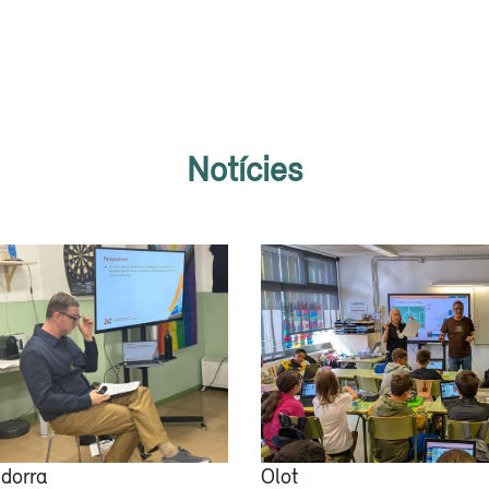
Notícies
dorra
Olot