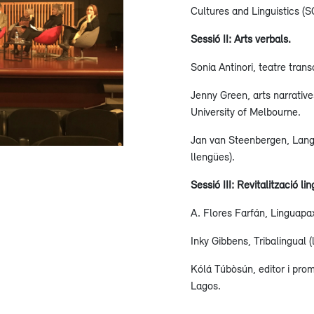
Cultures and Linguistics (
Sessió II: Arts verbals.
Sonia Antinori, teatre tran
Jenny Green, arts narratives
University of Melbourne.
Jan van Steenbergen, Lang
llengües).
Sessió III: Revitalització lin
A. Flores Farfán, Linguap
Inky Gibbens, Tribalingual
Kólá Túbòsún, editor i prom
Lagos.