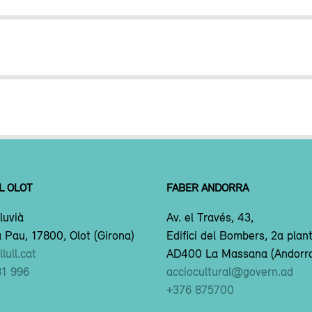
L OLOT
FABER ANDORRA
luvià
Av. el Través, 43,
 Pau, 17800, Olot (Girona)
Edifici del Bombers, 2a plan
lull.cat
AD400 La Massana (Andorr
81 996
acciocultural@govern.ad
+376 875700