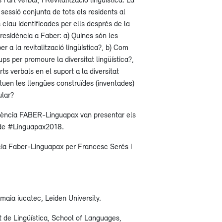
essió conjunta de tots els residents al
 clau identificades per ells després de la
residència a Faber: a) Quines són les
r a la revitalització lingüística?, b) Com
ps per promoure la diversitat lingüística?,
rts verbals en el suport a la diversitat
ctuen les llengües construïdes (inventades)
ular?
idència FABER-Linguapax van presentar els
 de #Linguapax2018.
cia Faber-Linguapax per Francesc Serés i
.
maia iucatec, Leiden University.
de Lingüística, School of Languages,