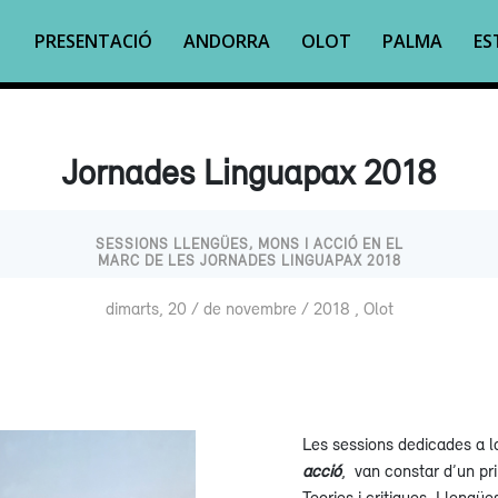
PRESENTACIÓ
ANDORRA
OLOT
PALMA
ES
Jornades Linguapax 2018
SESSIONS LLENGÜES, MONS I ACCIÓ EN EL
MARC DE LES JORNADES LINGUAPAX 2018
dimarts, 20 / de novembre / 2018 , Olot
Les sessions dedicades a 
acció
, van constar d’un pr
Teories i critiques, Llengües