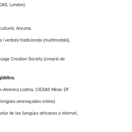
SOAS, London).
scultural, Ancona.
 i verbals tradicionals (multimodals),
uage Creation Society (creació de
güística.
ax-Amèrica Llatina. CIESAS Mèxic DF
 (llengües amenaçades online).
otor de les llengües africanes a internet,