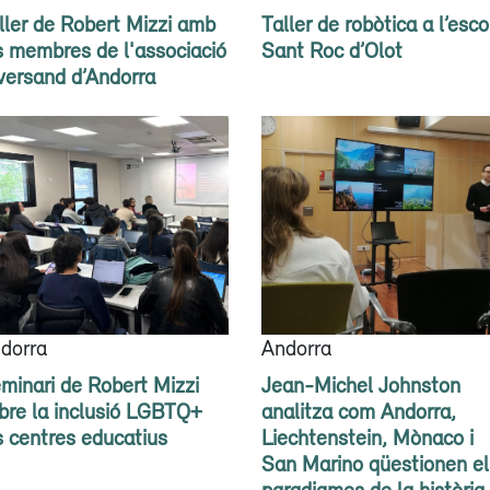
ller de Robert Mizzi amb
Taller de robòtica a l’esco
s membres de l'associació
Sant Roc d’Olot
versand d’Andorra
dorra
Andorra
minari de Robert Mizzi
Jean-Michel Johnston
bre la inclusió LGBTQ+
analitza com Andorra,
s centres educatius
Liechtenstein, Mònaco i
San Marino qüestionen el
paradigmes de la història