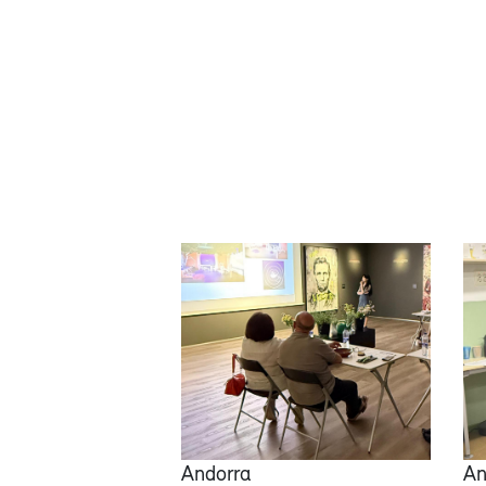
Andorra
An