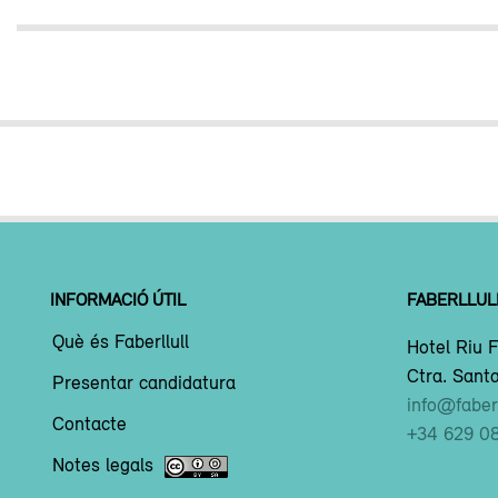
INFORMACIÓ ÚTIL
FABERLLUL
Què és Faberllull
Hotel Riu F
Ctra. Santa
Presentar candidatura
info@faberl
Contacte
+34 629 0
Notes legals