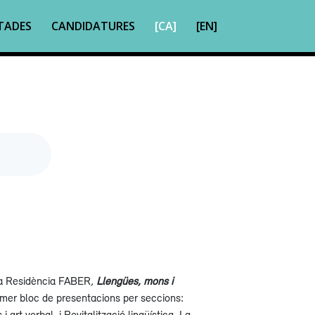
TADES
CANDIDATURES
[CA]
[EN]
la Residència FABER
,
Llengües, mons i
imer bloc de presentacions per seccions:
 i art verbal, i Revitalització lingüística. La