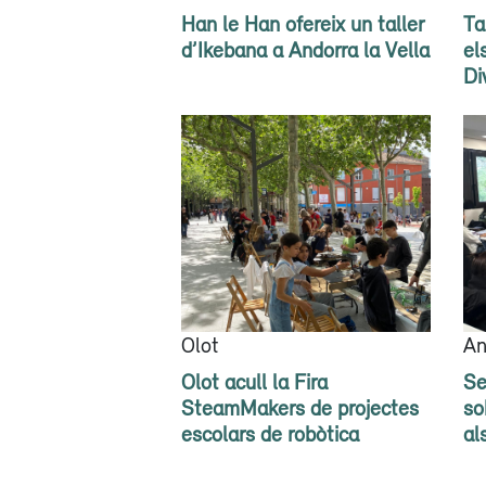
Han le Han ofereix un taller
Ta
d’Ikebana a Andorra la Vella
el
Di
Olot
An
Olot acull la Fira
Se
SteamMakers de projectes
so
escolars de robòtica
al