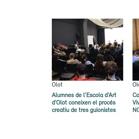
Olot
Ol
Alumnes de l’Escola d’Art
Co
d’Olot coneixen el procés
Vi
creatiu de tres guionistes
N