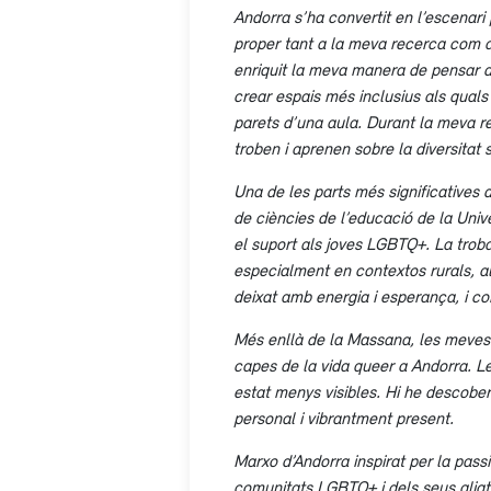
Andorra s’ha convertit en l’escenar
proper tant a la meva recerca com a
enriquit la meva manera de pensar 
crear espais més inclusius als quals
parets d’una aula. Durant la meva res
troben i aprenen sobre la diversitat s
Una de les parts més significatives
de ciències de l’educació de la Univ
el suport als joves LGBTQ+. La trob
especialment en contextos rurals, alh
deixat amb energia i esperança, i 
Més enllà de la Massana, les meves 
capes de la vida
queer
a Andorra. Le
estat menys visibles. Hi he descober
personal i vibrantment present.
Marxo d’Andorra inspirat per la passió
comunitats LGBTQ+ i dels seus aliat