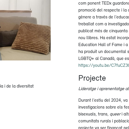
com ponent TEDx guardonat
promoció del respecte i la 
gènere a través de l’educaci
treballat com a investigad
publicat més de cinquanta a
nou llibres. Ha estat incorp
Education Hall of Fame i a
ha produït un documental so
LGBTQ+ al Canadà, que es p
https://youtu.be/C7fuCZ
Projecte
 i de la diversitat
Lideratge i aprenentatge al
Durant l’estiu del 2024, va
investigacions sobre els fes
bisexuals, trans,
queer
i al
comunitats rurals i poblac
projecte va ser finançat pe