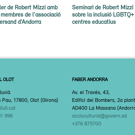
ler de Robert Mizzi amb
Seminari de Robert Mizzi
 membres de l'associació
sobre la inclusió LGBTQ+
ersand d’Andorra
centres educatius
L OLOT
FABER ANDORRA
luvià
Av. el Través, 43,
 Pau, 17800, Olot (Girona)
Edifici del Bombers, 2a plan
lull.cat
AD400 La Massana (Andorr
81 996
acciocultural@govern.ad
+376 875700