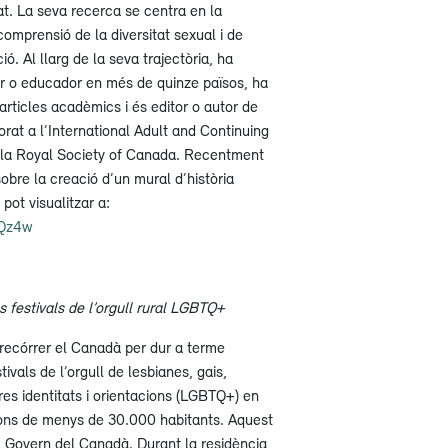
. La seva recerca se centra en la
comprensió de la diversitat sexual i de
ó. Al llarg de la seva trajectòria, ha
or o educador en més de quinze països, ha
rticles acadèmics i és editor o autor de
orat a l’International Adult and Continuing
 la Royal Society of Canada. Recentment
bre la creació d’un mural d’història
ot visualitzar a:
3Qz4w
s festivals de l’orgull rural LGBTQ+
 recórrer el Canadà per dur a terme
tivals de l’orgull de lesbianes, gais,
tres identitats i orientacions (LGBTQ+) en
ions de menys de 30.000 habitants. Aquest
l Govern del Canadà. Durant la residència,