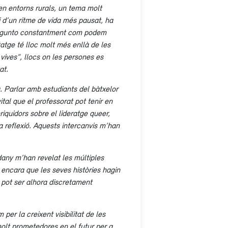
en entorns rurals, un tema molt
 d’un ritme de vida més pausat, ha
pregunto constantment com podem
atge té lloc molt més enllà de les
vives”, llocs on les persones es
at.
. Parlar amb estudiants del bàtxelor
tal que el professorat pot tenir en
iquidors sobre el lideratge
queer
,
la reflexió. Aquests intercanvis m’han
any m’han revelat les múltiples
encara que les seves històries hagin
pot ser alhora discretament
per la creixent visibilitat de les
olt prometedores en el futur per a