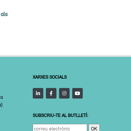
 als
XARXES SOCIALS
ta
a)
SUBSCRIU-TE AL BUTLLETÍ: