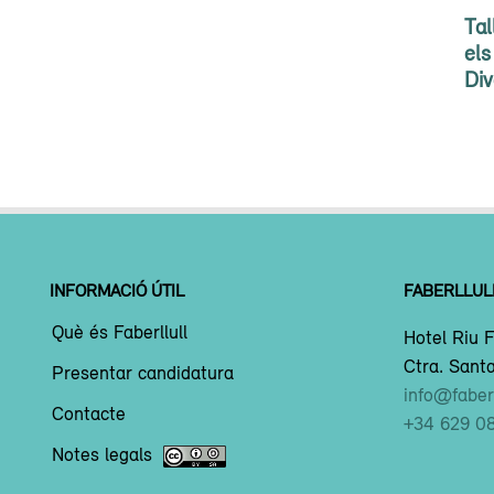
Tal
els
Div
INFORMACIÓ ÚTIL
FABERLLUL
Què és Faberllull
Hotel Riu F
Ctra. Santa
Presentar candidatura
info@faberl
Contacte
+34 629 0
Notes legals