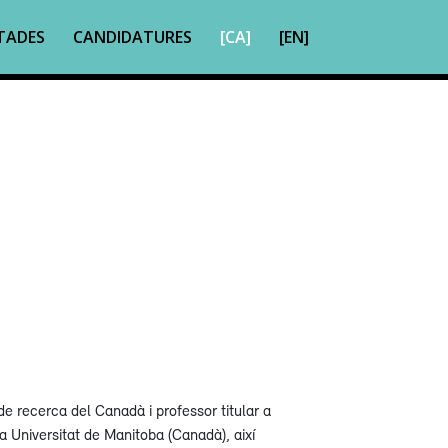
TADES
CANDIDATURES
[CA]
[EN]
de recerca del Canadà i professor titular a
a Universitat de Manitoba (Canadà), així