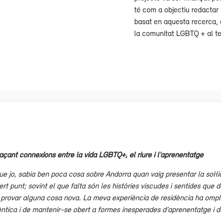
té com a objectiu redactar 
basat en aquesta recerca, ai
la comunitat LGBTQ + al ter
açant connexions entre la vida LGBTQ+, el riure i l’aprenentatge
 jo, sabia ben poca cosa sobre Andorra quan vaig presentar la sol·lic
rt punt; sovint el que falta són les històries viscudes i sentides que d
 provar alguna cosa nova. La meva experiència de residència ha omple
ntica i de mantenir-se obert a formes inesperades d’aprenentatge i d