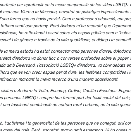
i perfecte per aprofundir en la meva comprensió de les vides LGBTQ+ 
l meu cor. Viure a la Massana, envoltat de paisatges impressionants i
d’una forma que no havia previst. Com a professor d’educació, em 
 tothom senti que pertany. Però Andorra m’ha recordat que l’aprenent
idència, he reflexionat i escrit sobre els espais públics com a “aules 
exual i de gènere a través de la vida quotidiana, el diàleg i la comunit
 de la meva estada ha estat connectar amb persones d’arreu d’Andorra
ersitat d’Andorra va donar lloc a converses profundes sobre el paper vi
ada amb Diversand, l’associació LGBTQ+ d’Andorra, va obrir debats enr
ora que es van crear espais per al riure, les històries compartides i 
continuaran marcant la meva recerca d’una manera apassionant.
visites a Andorra la Vella, Encamp, Ordino, Canillo i Escaldes-Engord
s persones LGBTQ+ sempre han format part del teixit social del país, 
t una fascinant combinació de cultura rural i urbana, on la vida
queer
, l’activisme i la generositat de les persones que he conegut, així com 
s arreu del país. Però, sobretot, marxo amb esperança. Hi ha coses m