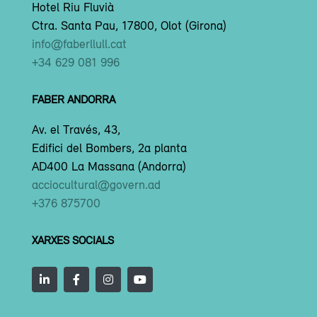
Hotel Riu Fluvià
Ctra. Santa Pau, 17800, Olot (Girona)
info@faberllull.cat
+34 629 081 996
FABER ANDORRA
Av. el Través, 43,
Edifici del Bombers, 2a planta
AD400 La Massana (Andorra)
acciocultural@govern.ad
+376 875700
XARXES SOCIALS