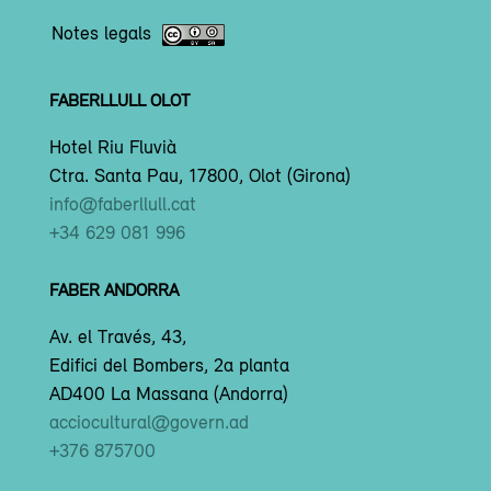
Notes legals
FABERLLULL OLOT
Hotel Riu Fluvià
Ctra. Santa Pau, 17800, Olot (Girona)
info@faberllull.cat
+34 629 081 996
FABER ANDORRA
Av. el Través, 43,
Edifici del Bombers, 2a planta
AD400 La Massana (Andorra)
acciocultural@govern.ad
+376 875700