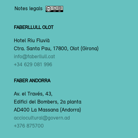
Notes legals
FABERLLULL OLOT
Hotel Riu Fluvià
Ctra. Santa Pau, 17800, Olot (Girona)
info@faberllull.cat
+34 629 081 996
FABER ANDORRA
Av. el Través, 43,
Edifici del Bombers, 2a planta
AD400 La Massana (Andorra)
acciocultural@govern.ad
+376 875700