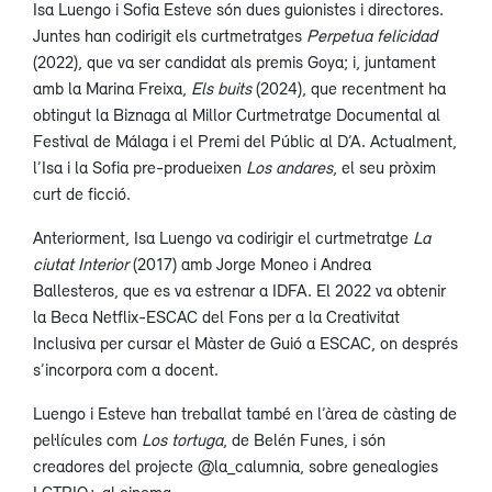
Isa Luengo i Sofia Esteve són dues guionistes i directores.
Juntes han codirigit els curtmetratges
Perpetua felicidad
(2022), que va ser candidat als premis Goya; i, juntament
amb la Marina Freixa,
Els buits
(2024), que recentment ha
obtingut la Biznaga al Millor Curtmetratge Documental al
Festival de Málaga i el Premi del Públic al D’A. Actualment,
l’Isa i la Sofia pre-produeixen
Los andares
, el seu pròxim
curt de ficció.
Anteriorment, Isa Luengo va codirigir el curtmetratge
La
ciutat Interior
(2017) amb Jorge Moneo i Andrea
Ballesteros, que es va estrenar a IDFA. El 2022 va obtenir
la Beca Netflix-ESCAC del Fons per a la Creativitat
Inclusiva per cursar el Màster de Guió a ESCAC, on després
s’incorpora com a docent.
Luengo i Esteve han treballat també en l’àrea de càsting de
pel·lícules com
Los tortuga
, de Belén Funes, i són
creadores del projecte @la_calumnia, sobre genealogies
LGTBIQ+ al cinema.