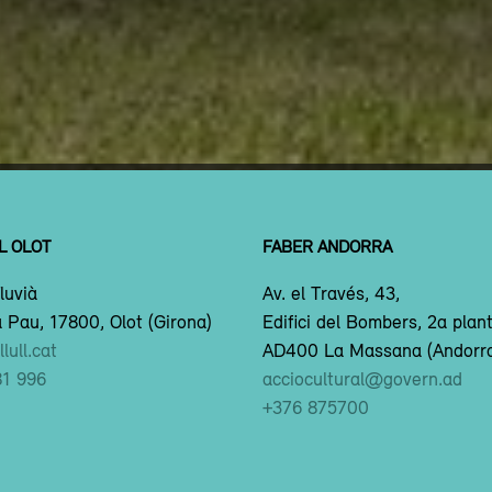
L OLOT
FABER ANDORRA
luvià
Av. el Través, 43,
 Pau, 17800, Olot (Girona)
Edifici del Bombers, 2a plan
lull.cat
AD400 La Massana (Andorr
81 996
acciocultural@govern.ad
+376 875700