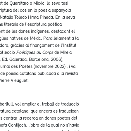
at de Querétaro a Mèxic, la seva tesi
riptura del cos en la poesia espanyola
Natalia Toledo i Irma Pineda. En la seva
 literaris de l'escriptura poètica
t de les dones indígenes, destacant el
engües natives de Mèxic. Paral·lelament a la
ora, gràcies al finançament de l'Institut
ol·lecció
Poétiques du Corps
de Mireia
, Ed. Galerada, Barcelona, 2006),
ournal des Poètes (novembre 2022) , i va
 de poesia catalana publicada a la revista
ierre Vieuguet.
rllull, vol ampliar el treball de traducció
eratura catalana, que encara es tradueixen
és centrar la recerca en dones poetes del
efa Contijoch, l'obra de la qual no s'havia