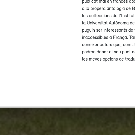
publicat mai en francès ab
a la propera antologia de 
les col·leccions de l'Institu
la Universitat Autònoma de
puguin ser interessants de 
inaccessibles a França. Ta
conèixer autors que, com J
podran donar el seu punt d
les meves opcions de tradu