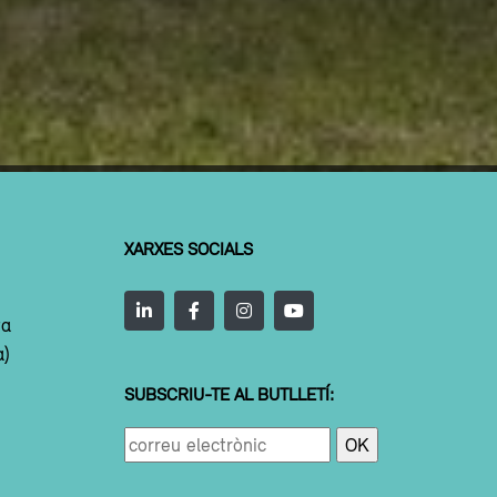
XARXES SOCIALS
ta
a)
SUBSCRIU-TE AL BUTLLETÍ: