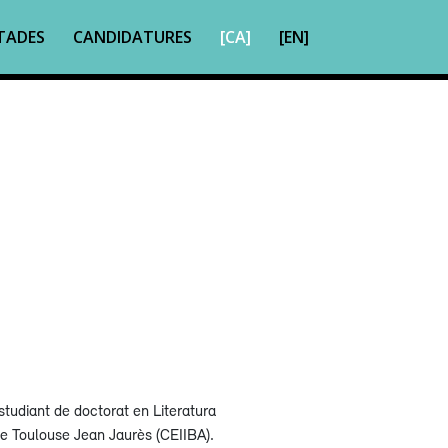
TADES
CANDIDATURES
[CA]
[EN]
udiant de doctorat en Literatura
de Toulouse Jean Jaurès (CEIIBA).