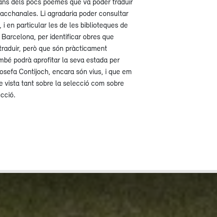
ans dels pocs poemes que va poder traduir
Bacchanales. Li agradaria poder consultar
t, i en particular les de les biblioteques de
 Barcelona, per identificar obres que
traduir, però que són pràcticament
mbé podrà aprofitar la seva estada per
osefa Contijoch, encara són vius, i que em
e vista tant sobre la selecció com sobre
cció.