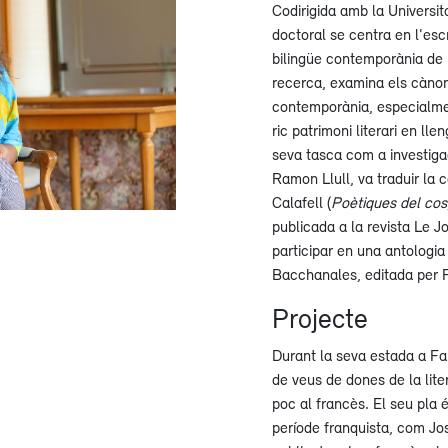
Codirigida amb la Universit
doctoral se centra en l'esc
bilingüe contemporània de 
recerca, examina els cànons
contemporània, especialmen
ric patrimoni literari en ll
seva tasca com a investigad
Ramon Llull, va traduir la c
Calafell (
Poètiques del cos
publicada a la revista Le J
participar en una antologia
Bacchanales, editada per P
Projecte
Durant la seva estada a Fabe
de veus de dones de la lit
poc al francès. El seu pla 
període franquista, com Jos