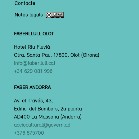
Contacte
Notes legals
FABERLLULL OLOT
Hotel Riu Fluvià
Ctra. Santa Pau, 17800, Olot (Girona)
info@faberllull.cat
+34 629 081 996
FABER ANDORRA
Av. el Través, 43,
Edifici del Bombers, 2a planta
AD400 La Massana (Andorra)
acciocultural@govern.ad
+376 875700