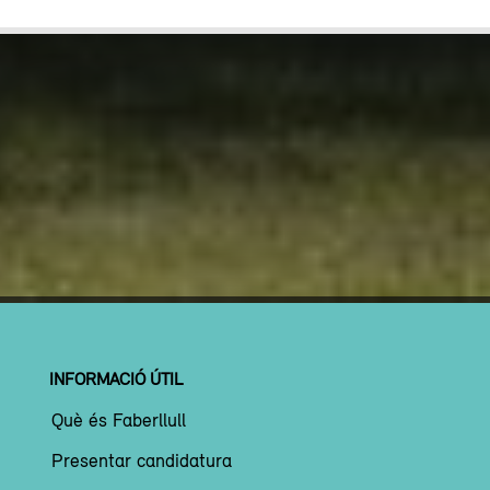
INFORMACIÓ ÚTIL
Què és Faberllull
Presentar candidatura