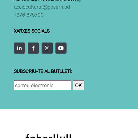
acciocultural@govern.ad
+376 875700
XARXES SOCIALS
SUBSCRIU-TE AL BUTLLETÍ: