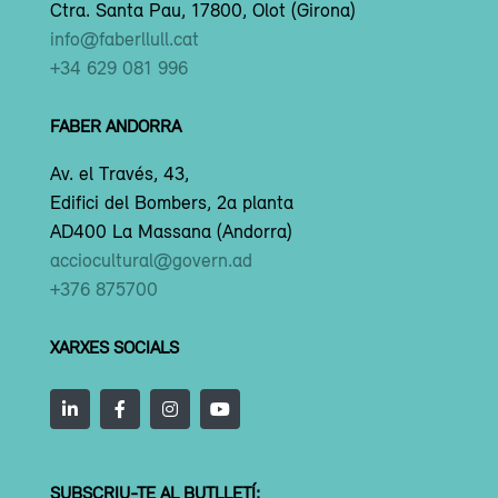
Ctra. Santa Pau, 17800, Olot (Girona)
info@faberllull.cat
+34 629 081 996
FABER ANDORRA
Av. el Través, 43,
Edifici del Bombers, 2a planta
AD400 La Massana (Andorra)
acciocultural@govern.ad
+376 875700
XARXES SOCIALS
SUBSCRIU-TE AL BUTLLETÍ: