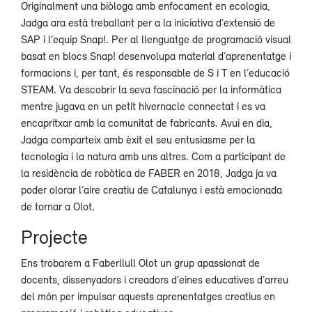
Originalment una biòloga amb enfocament en ecologia,
Jadga ara està treballant per a la iniciativa d’extensió de
SAP i l’equip Snap!. Per al llenguatge de programació visual
basat en blocs Snap! desenvolupa material d’aprenentatge i
formacions i, per tant, és responsable de S i T en l’educació
STEAM. Va descobrir la seva fascinació per la informàtica
mentre jugava en un petit hivernacle connectat i es va
encapritxar amb la comunitat de fabricants. Avui en dia,
Jadga comparteix amb èxit el seu entusiasme per la
tecnologia i la natura amb uns altres. Com a participant de
la residència de robòtica de FABER en 2018, Jadga ja va
poder olorar l’aire creatiu de Catalunya i està emocionada
de tornar a Olot.
Projecte
Ens trobarem a Faberllull Olot un grup apassionat de
docents, dissenyadors i creadors d’eines educatives d’arreu
del món per impulsar aquests aprenentatges creatius en