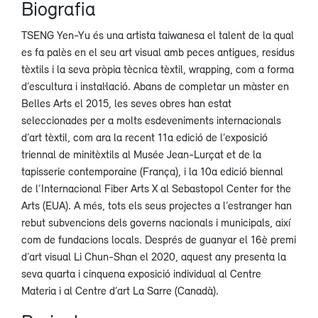
Biografia
TSENG Yen-Yu és una artista taiwanesa el talent de la qual
es fa palès en el seu art visual amb peces antigues, residus
tèxtils i la seva pròpia tècnica tèxtil, wrapping, com a forma
d’escultura i instal·lació. Abans de completar un màster en
Belles Arts el 2015, les seves obres han estat
seleccionades per a molts esdeveniments internacionals
d’art tèxtil, com ara la recent 11a edició de l’exposició
triennal de minitèxtils al Musée Jean-Lurçat et de la
tapisserie contemporaine (França), i la 10a edició biennal
de l’Internacional Fiber Arts X al Sebastopol Center for the
Arts (EUA). A més, tots els seus projectes a l’estranger han
rebut subvencions dels governs nacionals i municipals, així
com de fundacions locals. Després de guanyar el 16è premi
d’art visual Li Chun-Shan el 2020, aquest any presenta la
seva quarta i cinquena exposició individual al Centre
Materia i al Centre d’art La Sarre (Canadà).