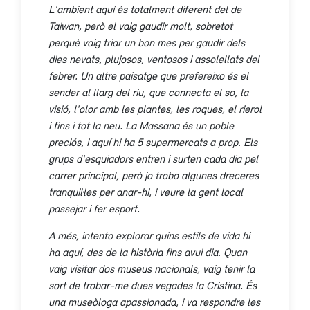
L'ambient aquí és totalment diferent del de
Taiwan, però el vaig gaudir molt, sobretot
perquè vaig triar un bon mes per gaudir dels
dies nevats, plujosos, ventosos i assolellats del
febrer. Un altre paisatge que prefereixo és el
sender al llarg del riu, que connecta el so, la
visió, l'olor amb les plantes, les roques, el rierol
i fins i tot la neu. La Massana és un poble
preciós, i aquí hi ha 5 supermercats a prop. Els
grups d'esquiadors entren i surten cada dia pel
carrer principal, però jo trobo algunes dreceres
tranquil·les per anar-hi, i veure la gent local
passejar i fer esport.
A més, intento explorar quins estils de vida hi
ha aquí, des de la història fins avui dia. Quan
vaig visitar dos museus nacionals, vaig tenir la
sort de trobar-me dues vegades la Cristina. És
una museòloga apassionada, i va respondre les