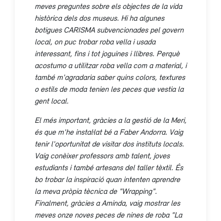
meves preguntes sobre els objectes de la vida
històrica dels dos museus. Hi ha algunes
botigues CARISMA subvencionades pel govern
local, on puc trobar roba vella i usada
interessant, fins i tot joguines i llibres. Perquè
acostumo a utilitzar roba vella com a material, i
també m'agradaria saber quins colors, textures
o estils de moda tenien les peces que vestia la
gent local.
El més important, gràcies a la gestió de la Meri,
és que m'he instal·lat bé a Faber Andorra. Vaig
tenir l'oportunitat de visitar dos instituts locals.
Vaig conèixer professors amb talent, joves
estudiants i també artesans del taller tèxtil. És
bo trobar la inspiració quan intenten aprendre
la meva pròpia tècnica de "Wrapping".
Finalment, gràcies a Aminda, vaig mostrar les
meves onze noves peces de nines de roba "La