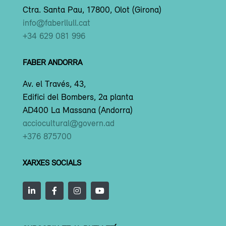
Ctra. Santa Pau, 17800, Olot (Girona)
info@faberllull.cat
+34 629 081 996
FABER ANDORRA
Av. el Través, 43,
Edifici del Bombers, 2a planta
AD400 La Massana (Andorra)
acciocultural@govern.ad
+376 875700
XARXES SOCIALS