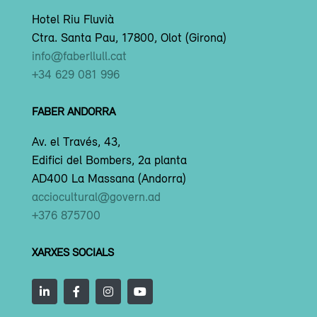
Hotel Riu Fluvià
Ctra. Santa Pau, 17800, Olot (Girona)
info@faberllull.cat
+34 629 081 996
FABER ANDORRA
Av. el Través, 43,
Edifici del Bombers, 2a planta
AD400 La Massana (Andorra)
acciocultural@govern.ad
+376 875700
XARXES SOCIALS