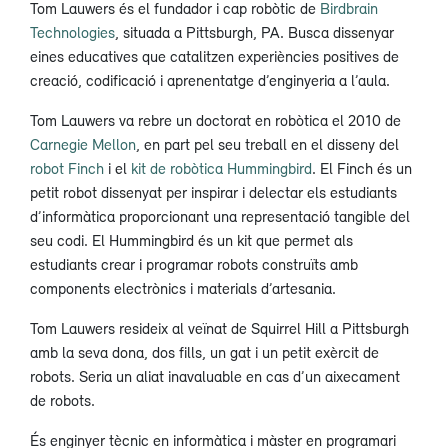
Tom Lauwers és el fundador i cap robòtic de
Birdbrain
Technologies
, situada a Pittsburgh, PA. Busca dissenyar
eines educatives que catalitzen experiències positives de
creació, codificació i aprenentatge d’enginyeria a l’aula.
Tom Lauwers va rebre un doctorat en robòtica el 2010 de
Carnegie Mellon
, en part pel seu treball en el disseny del
robot Finch
i el
kit de robòtica Hummingbird
. El Finch és un
petit robot dissenyat per inspirar i delectar els estudiants
d’informàtica proporcionant una representació tangible del
seu codi. El Hummingbird és un kit que permet als
estudiants crear i programar robots construïts amb
components electrònics i materials d’artesania.
Tom Lauwers resideix al veïnat de Squirrel Hill a Pittsburgh
amb la seva dona, dos fills, un gat i un petit exèrcit de
robots. Seria un aliat inavaluable en cas d’un aixecament
de robots.
És enginyer tècnic en informàtica i màster en programari