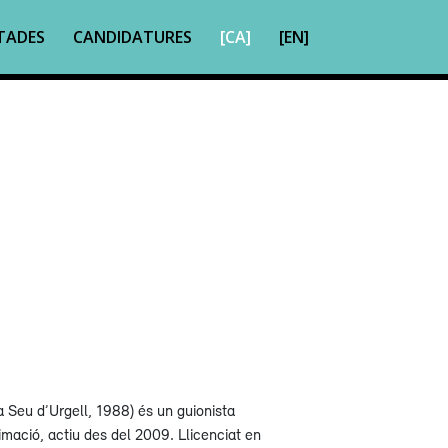
TADES
CANDIDATURES
[CA]
[EN]
 Seu d’Urgell, 1988) és un guionista
nimació, actiu des del 2009. Llicenciat en