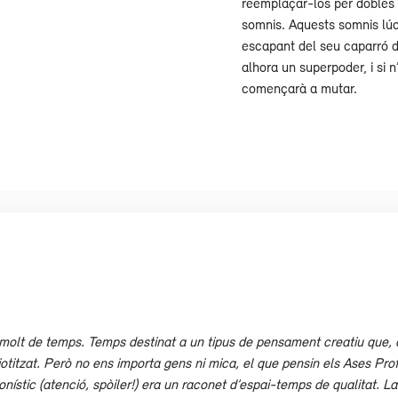
reemplaçar-los per dobles 
somnis. Aquests somnis lúc
escapant del seu caparró d
alhora un superpoder, i si n
començarà a mutar.
olt de temps. Temps destinat a un tipus de pensament creatiu que, a ul
iotitzat. Però no ens importa gens ni mica, el que pensin els Ases Prof
nístic (atenció, spòiler!) era un raconet d’espai-temps de qualitat. La