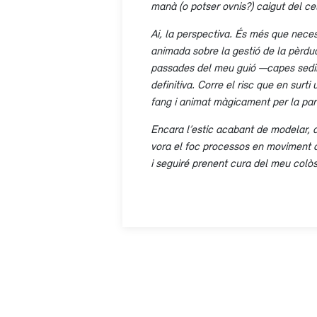
manà (o potser ovnis?) caigut del ce
Ai, la perspectiva. És més que neces
animada sobre la gestió de la pèrdua 
passades del meu guió —capes sedime
definitiva. Corre el risc que en sur
fang i animat màgicament per la par
Encara l’estic acabant de modelar, a
vora el foc processos en moviment c
i seguiré prenent cura del meu colòs 