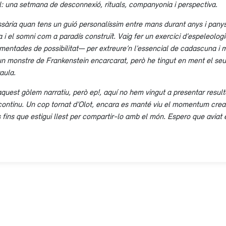
l: una setmana de desconnexió, rituals, companyonia i perspectiva.
sària quan tens un guió personalíssim entre mans durant anys i panys.
i el somni com a paradís construït. Vaig fer un exercici d’espeleologi
ntades de possibilitat— per extreure’n l’essencial de cadascuna i mi
ti un monstre de Frankenstein encarcarat, però he tingut en ment el seu
aula.
quest gòlem narratiu, però ep!, aquí no hem vingut a presentar result
ontinu. Un cop tornat d’Olot, encara es manté viu el momentum creat
fins que estigui llest per compartir-lo amb el món. Espero que aviat e