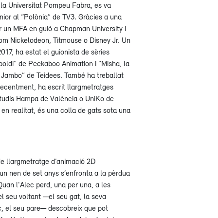
la Universitat Pompeu Fabra, es va
nior al “Polònia” de TV3. Gràcies a una
ar un MFA en guió a Chapman University i
 com Nickelodeon, Titmouse o Disney Jr. Un
017, ha estat el guionista de sèries
boldi” de Peekaboo Animation i “Misha, la
 Jambo” de Teidees. També ha treballat
recentment, ha escrit llargmetratges
studis Hampa de València o UniKo de
 en realitat, és una colla de gats sota una
e llargmetratge d’animació 2D
un nen de set anys s’enfronta a la pèrdua
Quan l'Alec perd, una per una, a les
 seu voltant —el seu gat, la seva
c, el seu pare— descobreix que pot