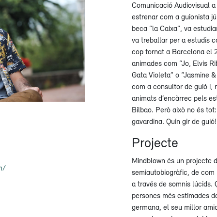
Comunicació Audiovisual a 
estrenar com a guionista jú
beca “la Caixa”, va estudi
va treballar per a estudis
cop tornat a Barcelona el 2
animades com “Jo, Elvis Ri
Gata Violeta” o “Jasmine &
com a consultor de guió i, 
animats d’encàrrec pels e
Bilbao. Però això no és tot:
gavardina. Quin gir de guió!
Projecte
Mindblown és un projecte d
m/
semiautobiogràfic, de com 
a través de somnis lúcids. 
persones més estimades del
germana, el seu millor ami