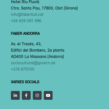
Hotel Riu Fluvià
Ctra. Santa Pau, 17800, Olot (Girona)
info@faberllull.cat
+34 629 081 996
FABER ANDORRA
Av. el Través, 43,
Edifici del Bombers, 2a planta
AD400 La Massana (Andorra)
acciocultural@govern.ad
+376 875700
XARXES SOCIALS