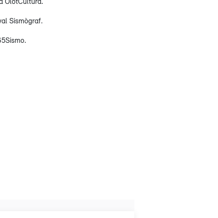
a OlotCultura.
ival Sismògraf.
65Sismo.