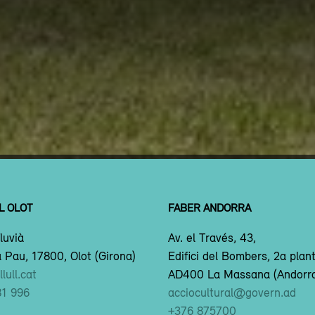
L OLOT
FABER ANDORRA
luvià
Av. el Través, 43,
 Pau, 17800, Olot (Girona)
Edifici del Bombers, 2a plan
lull.cat
AD400 La Massana (Andorr
81 996
acciocultural@govern.ad
+376 875700