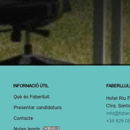
INFORMACIÓ ÚTIL
FABERLLUL
Què és Faberllull
Hotel Riu F
Ctra. Santa
Presentar candidatura
info@faberl
Contacte
+34 629 0
Notes legals