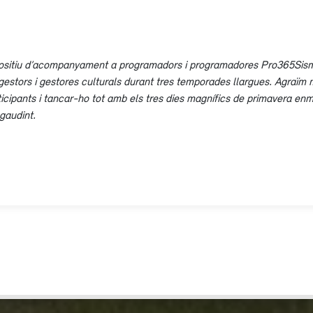
ispositiu d’acompanyament a programadors i programadores Pro365Sism
stors i gestores culturals durant tres temporades llargues. Agraïm m
rticipants i tancar-ho tot amb els tres dies magnífics de primavera en
 gaudint.