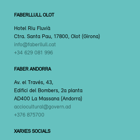
FABERLLULL OLOT
Hotel Riu Fluvià
Ctra. Santa Pau, 17800, Olot (Girona)
info@faberllull.cat
+34 629 081 996
FABER ANDORRA
Av. el Través, 43,
Edifici del Bombers, 2a planta
AD400 La Massana (Andorra)
acciocultural@govern.ad
+376 875700
XARXES SOCIALS