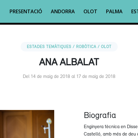
PRESENTACIÓ
ANDORRA
OLOT
PALMA
ES
ESTADES TEMÀTIQUES / ROBÒTICA / OLOT
ANA ALBALAT
Del 14 de maig de 2018 al 17 de maig de 2018
Biografia
Enginyera tècnica en Dissen
Castelló, amb més de deu a