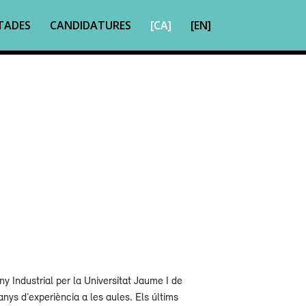
TADES
CANDIDATURES
[CA]
[EN]
y Industrial per la Universitat Jaume I de
nys d’experiència a les aules. Els últims