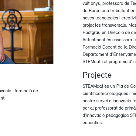
vuit anys, professora de Te
de Barcelona treballant en 
noves tecnologies i creativ
projectes transversals. Màs
Postgrau en Direcció de c
Actualment és assessora tè
Formació Docent de la Dir
Departament d’Ensenyament
STEMcat i el programa d’i
Projecte
STEAMcat és un Pla de Gov
vació i formació de
cientificotecnològiques i 
nt
nostre servei d’innovació 
per al professorat de primà
d’innovació pedagògica ST
educatius.