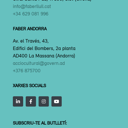
info@faberllull.cat
+34 629 081 996
FABER ANDORRA
Av. el Través, 43,
Edifici del Bombers, 2a planta
AD400 La Massana (Andorra)
acciocultural@govern.ad
+376 875700
XARXES SOCIALS
SUBSCRIU-TE AL BUTLLETÍ: